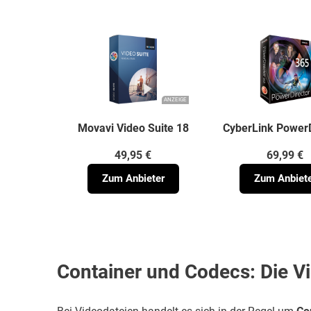
ANZEIGE
Movavi Video Suite 18
CyberLink PowerD
49,95 €
69,99 €
Zum Anbieter
Zum Anbiet
Container und Codecs: Die V