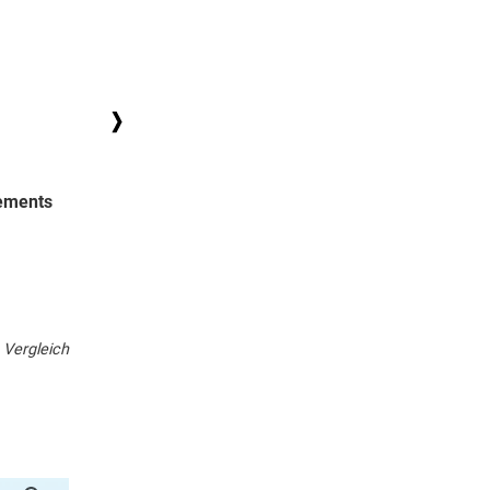
Ashampoo Video Optimizer
ements
Magix Video Deluxe 
Pro 3
80,00 €
129,99 €
Zum Produkt
Zum Produkt
Vergleich