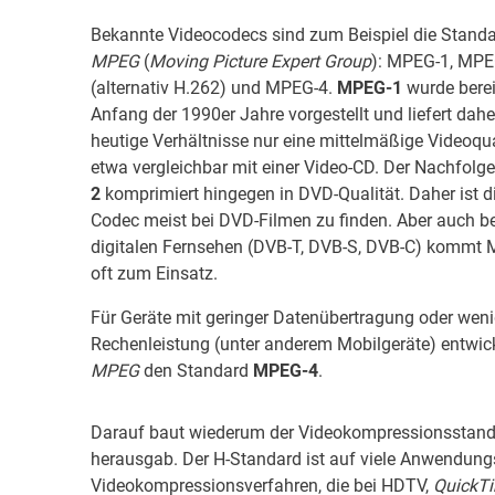
Bekannte Videocodecs sind zum Beispiel die Standa
MPEG
(
Moving Picture Expert Group
): MPEG-1, MPE
(alternativ H.262) und MPEG-4.
MPEG-1
wurde berei
Anfang der 1990er Jahre vorgestellt und liefert dahe
heutige Verhältnisse nur eine mittelmäßige Videoqua
etwa vergleichbar mit einer Video-CD. Der Nachfolg
2
komprimiert hingegen in DVD-Qualität. Daher ist d
Codec meist bei DVD-Filmen zu finden. Aber auch b
digitalen Fernsehen (DVB-T, DVB-S, DVB-C) kommt
oft zum Einsatz.
Für Geräte mit geringer Datenübertragung oder wen
Rechenleistung (unter anderem Mobilgeräte) entwick
MPEG
den Standard
MPEG-4
.
Darauf baut wiederum der Videokompressionsstan
herausgab. Der H-Standard ist auf viele Anwendung
Videokompressionsverfahren, die bei HDTV,
QuickT