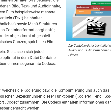
ntainerformate
. Das bedeutet, die
edenen Bild-, Text- und Audioinhalte,
em Film beispielsweise mehrere
titeln (Text) beinhalten.
hnliches) sowie Menü-Strukturen
Das Containerformat sorgt dafür,
nander abgestimmt abgespielt
isches Ganzes, sprich den Film.
Die Containerdatei beinhaltet d
Audio- und Textinformationen 
ein. Sie lassen sich jedoch
Filmes.
e optimal in dem Datei-Container
übernehmen sogenannte Codecs.
r
, welches die Kodierung bzw. die Komprimierung und auch das
glischen Bezeichnungen dieser Funktionen (Kodierer = engl. „
co
Wort „Codec“ zusammen. Die Codecs enthalten Informationen dar
 lesbar gemacht werden.