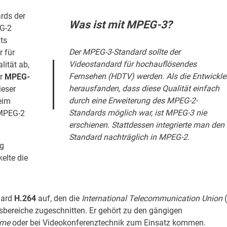
rds der
Was ist mit MPEG-3?
G-2
ts
Der MPEG-3-Standard sollte der
r für
Videostandard für hochauflösendes
lität ab,
Fernsehen (HDTV) werden. Als die Entwickle
er
MPEG-
herausfanden, dass diese Qualität einfach
ieser
durch eine Erweiterung des MPEG-2-
eim
Standards möglich war, ist MPEG-3 nie
 MPEG-2
erschienen. Stattdessen integrierte man den
Standard nachträglich in MPEG-2.
ig
elte die
dard
H.264
auf, den die
International Telecommunication Union
(
sbereiche zugeschnitten. Er gehört zu den gängigen
ime
oder bei Videokonferenztechnik zum Einsatz kommen.