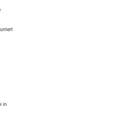
e
urriert
i in