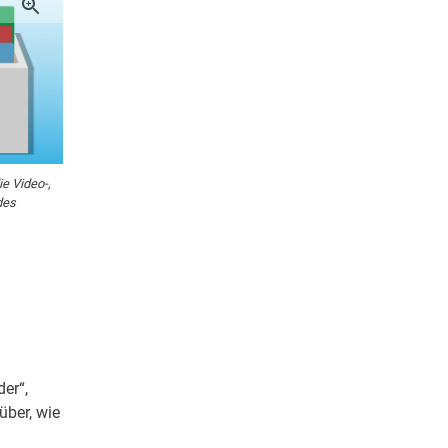
ie Video-,
des
der“,
über, wie