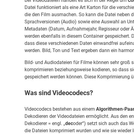
Bei Videodateien handelt es sich in der Regel um
Co
Datei funktioniert als eine Art Karton für die verschi
die den Film ausmachen. So kann die Datei neben d
Sprachversionen (Audio) sowie eine Auswahl an Unter
Metadaten (Datum, Aufnahmejahr, Regisseur oder Ä
werden ebenfalls in diesem Container gespeichert. 
dass diese verschiedenen Daten einwandfrei aufei
werden. Bild, Ton und Text ergeben dann ein harmon
Bild- und Audiodateien für Filme können sehr groß s
komprimieren beziehungsweise kodieren, so dass si
gespeichert werden können. Diese Komprimierung 
Was sind Videocodecs?
Videocodecs bestehen aus einem
Algorithmen-Paa
Dekodieren der Videodateien ermöglicht. Aus den en
Dekodierer = engl. „
dec
oder“) setzt sich auch das 
die Dateien komprimiert wurden und wie sie wieder