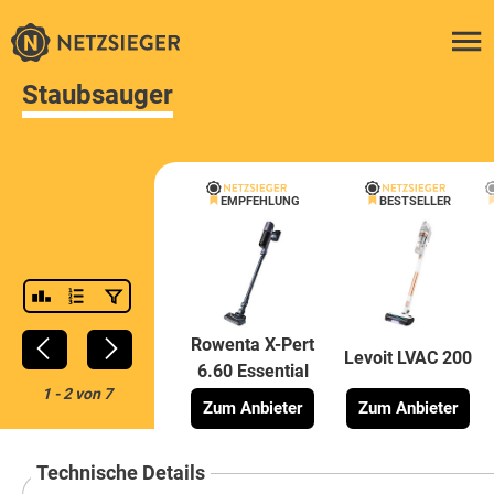
Staubsauger
EMPFEHLUNG
BESTSELLER
Rowenta X-Pert
Levoit LVAC 200
6.60 Essential
1
-
2
von
7
Zum Anbieter
Zum Anbieter
Technische Details