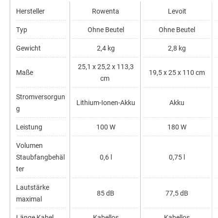
Hersteller
Rowenta
Levoit
Typ
Ohne Beutel
Ohne Beutel
Gewicht
2,4 kg
2,8 kg
25,1 x 25,2 x 113,3
Maße
19,5 x 25 x 110 cm
cm
Stromversorgun
Lithium-Ionen-Akku
Akku
g
Leistung
100 W
180 W
Volumen
Staubfangbehäl
0,6 l
0,75 l
ter
Lautstärke
85 dB
77,5 dB
maximal
Länge Kabel
Kabellos
Kabellos