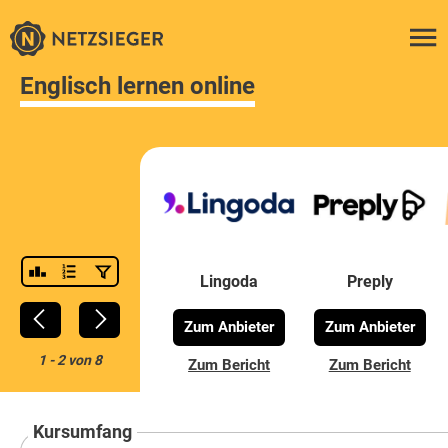
Englisch lernen online
Lingoda
Preply
Zum Anbieter
Zum Anbieter
1
-
2
von
8
Zum Bericht
Zum Bericht
Kursumfang