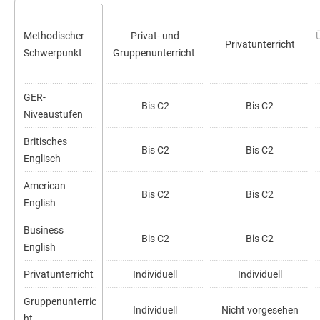
Methodischer
Privat- und
Privatunterricht
Schwerpunkt
Gruppenunterricht
GER-
Bis C2
Bis C2
Niveaustufen
Britisches
Bis C2
Bis C2
Englisch
American
Bis C2
Bis C2
English
Business
Bis C2
Bis C2
English
Privatunterricht
Individuell
Individuell
Gruppenunterric
Individuell
Nicht vorgesehen
ht