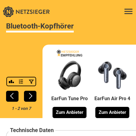
Bluetooth-Kopfhörer
EMPFEHLUNG
EarFun Tune Pro
EarFun Air Pro 4
1
-
2
von
7
Zum Anbieter
Zum Anbieter
Technische Daten