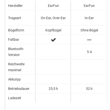
Hersteller
EarFun
EarFun
Trageart
On-Ear, Over-Ear
In-Ear
Bügelform
Kopfbügel
Ohne Bügel
Faltbar
Bluetooth-
5.4
Version
Reichweite
maximal
Akkutyp
Betriebsdauer
25,5 h
52 h
Ladezeit