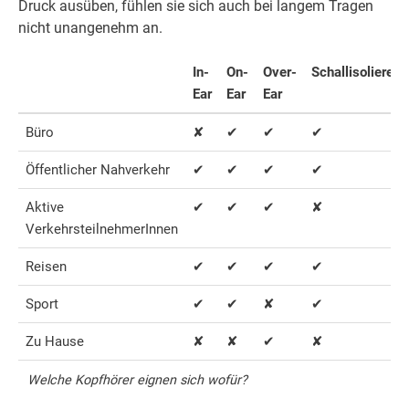
Druck ausüben, fühlen sie sich auch bei langem Tragen
nicht unangenehm an.
In-
On-
Over-
Schallisolierend
Ear
Ear
Ear
Büro
✘
✔
✔
✔
Öffentlicher Nahverkehr
✔
✔
✔
✔
Aktive
✔
✔
✔
✘
VerkehrsteilnehmerInnen
Reisen
✔
✔
✔
✔
Sport
✔
✔
✘
✔
Zu Hause
✘
✘
✔
✘
Welche Kopfhörer eignen sich wofür?