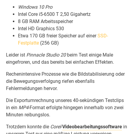
Windows 10 Pro
Intel Core i5-6500 T 2,50 Gigahertz
8 GB RAM Arbeitsspeicher
Intel HD Graphics 530
Etwa 170 GB freier Speicher auf einer
SSD-
Festplatte
(256 GB)
Leider ist
Pinnacle Studio 20
beim Test einige Male
eingefroren, und das bereits bei einfachen Effekten.
Rechenintensive Prozesse wie die Bildstabilisierung oder
die Bewegungsverfolgung riefen ebenfalls
Fehlermeldungen hervor.
Die Exportumrechnung unseres 40-sekündigen Testclips
in ein
MP4
-Format erfolgte hingegen innerhalb von zwei
Minuten reibungslos.
Trotzdem konnte die
Corel
-
Videobearbeitungssoftware
in
unserem Test nur eine mäßige Leistung vorweisen.