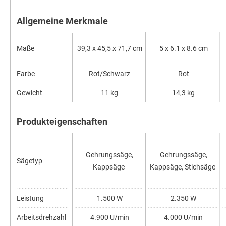
Allgemeine Merkmale
Maße
39,3 x 45,5 x 71,7 cm
5 x 6.1 x 8.6 cm
Farbe
Rot/Schwarz
Rot
Gewicht
11 kg
14,3 kg
Produkteigenschaften
Gehrungssäge,
Gehrungssäge,
Sägetyp
Kappsäge
Kappsäge, Stichsäge
Leistung
1.500 W
2.350 W
Arbeitsdrehzahl
4.900 U/min
4.000 U/min