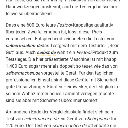
Handwerkzeugen auskennt, sind die Testergebnisse nur
teilweise überraschend.
Dass eine 600 Euro teure
Festool
-Kappsäge qualitativ
über jeden Zweifel erhaben ist, lässt dieser Preis
voraussetzen. Entsprechend zeichneten die Tester von
selbermachen.de
das Testgerät mit dem Testurteil „Sehr
Gut“ aus. Auch
selbst.de
wählt ein
Festool
-Produkt zum
Testsieger. Die hier präsentierte Maschine ist mit knapp
1.400 Euro sogar mehr als doppelt so teuer, wie das von
selbermachen.de
vorgestellte Gerät. Für den täglichen,
professionellen Einsatz sind diese Geräte mit Sicherheit
gute Umsatzbringer. Für den Heimwerker, der lediglich in
seinem Wohnzimmer neues Laminat verlegen möchte,
sind sie aber mit Sicherheit überdimensioniert
Am anderen Ende der Vergleichsskala findet sich beim
Test von
selbermachen.de
ein Gerät von
Scheppach
für
120 Euro. Der Test von
selbermachen.de
offenbarte die