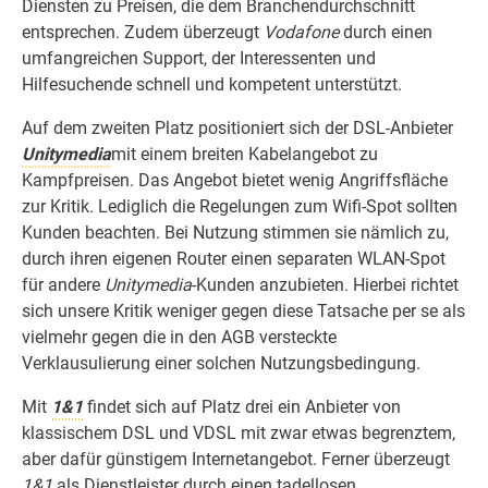
Diensten zu Preisen, die dem Branchendurchschnitt
entsprechen. Zudem überzeugt
Vodafone
durch einen
umfangreichen Support, der Interessenten und
Hilfesuchende schnell und kompetent unterstützt.
Auf dem zweiten Platz positioniert sich der DSL-Anbieter
Unitymedia
mit einem breiten Kabelangebot zu
Kampfpreisen. Das Angebot bietet wenig Angriffsfläche
zur Kritik. Lediglich die Regelungen zum Wifi-Spot sollten
Kunden beachten. Bei Nutzung stimmen sie nämlich zu,
durch ihren eigenen Router einen separaten WLAN-Spot
für andere
Unitymedia
-Kunden anzubieten. Hierbei richtet
sich unsere Kritik weniger gegen diese Tatsache per se als
vielmehr gegen die in den AGB versteckte
Verklausulierung einer solchen Nutzungsbedingung.
Mit
1&1
findet sich auf Platz drei ein Anbieter von
klassischem DSL und VDSL mit zwar etwas begrenztem,
aber dafür günstigem Internetangebot. Ferner überzeugt
1&1
als Dienstleister durch einen tadellosen