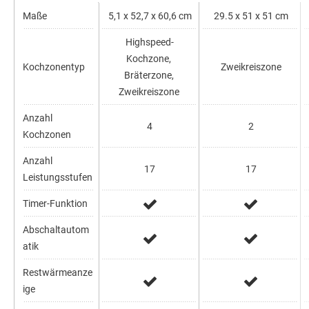
Maße
5,1 x 52,7 x 60,6 cm
29.5 x 51 x 51 cm
Highspeed-
Kochzone,
Kochzonentyp
Zweikreiszone
Bräterzone,
Zweikreiszone
Anzahl
4
2
Kochzonen
Anzahl
17
17
Leistungsstufen
Timer-Funktion
Abschaltautom
atik
Restwärmeanze
ige