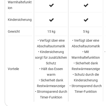
Warmhaltefunkt
ion
Kindersicherung
Gewicht
15 kg
5 kg
• Verfügt über eine
• Verfügt über eine
Abschaltautomatik
Abschaltautomatik
• Kindersicherung
• Mit
•
sorgt für zusätzlichen
Warmhaltefunktion
Schutz
• Sicherheit dank
Vorteile
• Hält das Essen
Restwärmeanzeige
warm
• Schutz durch die
• Sicherheit dank
Kindersicherung
Restwärmeanzeige
• Stromsparend durch
• Stromsparend durch
Timer-Funktion
Timer-Funktion