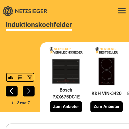
Induktionskochfelder
VERGLEICHSSIEGER
BESTSELLER
Bosch
K&H VIN-3420
PXX675DC1E
1
-
2
von
7
Zum Anbieter
Zum Anbieter