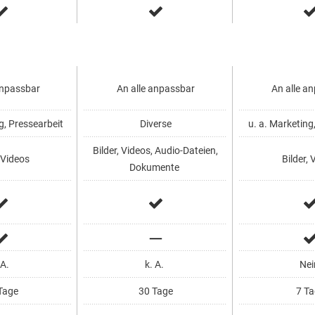
anpassbar
An alle anpassbar
An alle a
g, Pressearbeit
Diverse
u. a. Marketing
Bilder, Videos, Audio-Dateien,
 Videos
Bilder, 
Dokumente
 A.
k. A.
Nei
Tage
30 Tage
7 Ta