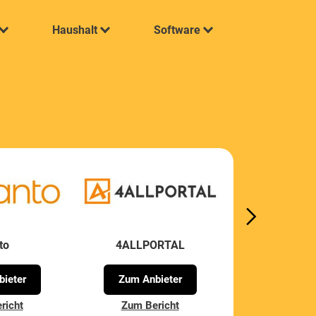
Haushalt
Software
to
4ALLPORTAL
pixx.
ieter
Zum Anbieter
Zum Anb
richt
Zum Bericht
Zum Ber