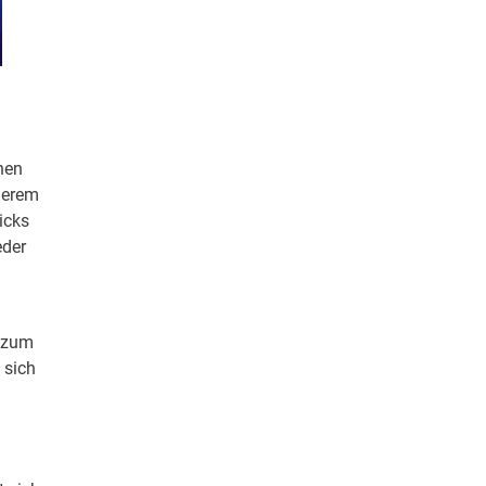
hen
nderem
icks
eder
a zum
 sich