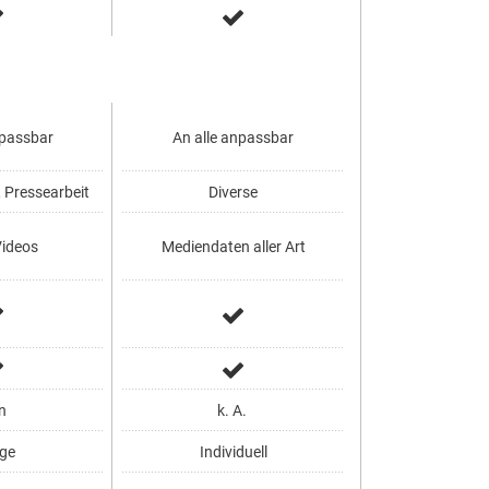
npassbar
An alle anpassbar
Klein, mitte
, Pressearbeit
Diverse
Bildverwa
Videos
Mediendaten aller Art
Bilde
n
k. A.
Nein
ge
Individuell
30 Ta