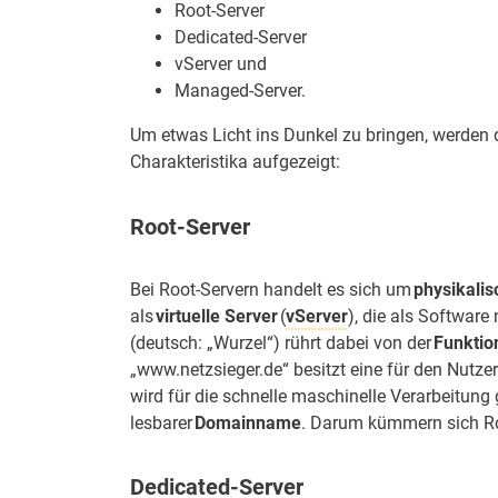
Root-Server
Dedicated-Server
vServer und
Managed-Server.
Um etwas Licht ins Dunkel zu bringen, werden d
Charakteristika aufgezeigt:
Root-Server
Bei Root-Servern handelt es sich um
physikalis
als
virtuelle Server
(
vServer
), die als Software
(deutsch: „Wurzel“) rührt dabei von der
Funktio
„www.netzsieger.de“ besitzt eine für den Nutzer
wird für die schnelle maschinelle Verarbeitung 
lesbarer
Domainname
. Darum kümmern sich Ro
Dedicated-Server