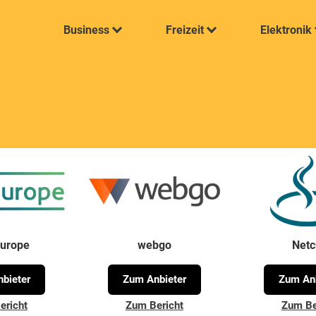
Business
Freizeit
Elektronik
Europe
webgo
Net
bieter
Zum Anbieter
Zum Anb
ericht
Zum Bericht
Zum Be