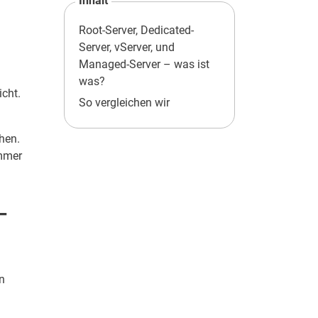
Inhalt
Root-Server, Dedicated-
Server, vServer, und
Managed-Server – was ist
was?
cht.
So vergleichen wir
hen.
mmer
–
n