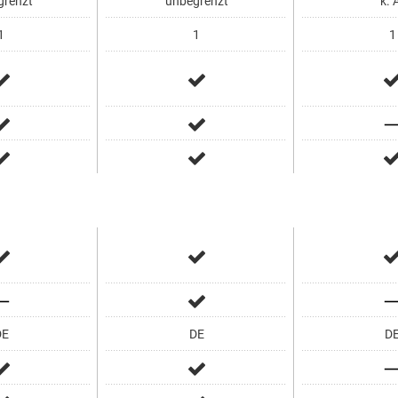
renzt
unbegrenzt
k. 
1
1
1
E
DE
D