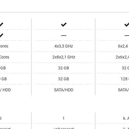
ores
4x3,3 GHz
6x2,4
Cores
2x8x2,1 GHz
2x6x2,
 GB
32 GB
32 
 GB
32 GB
128
/ HDD
SATA/HDD
SATA
5
1
k. 