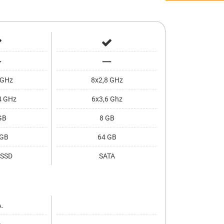
 GHz
8x2,8 GHz
4 GHz
6x3,6 Ghz
GB
8 GB
 GB
64 GB
/SSD
SATA
A.