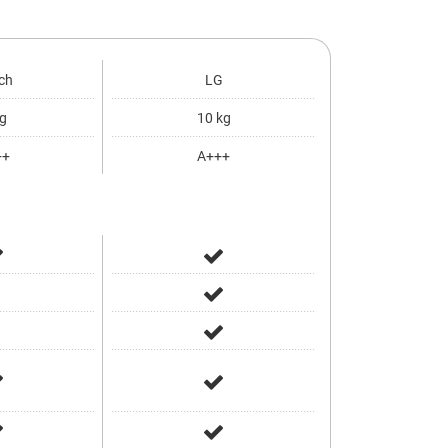
ch
LG
Sieme
g
10 kg
8 kg
++
A+++
A++