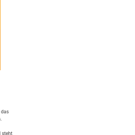
t das
.
 steht