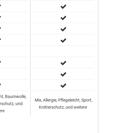
cht, Baumwolle,
Mix, Allergie, Pflegeleicht, Sport,
Pflegeleicht, Ba
rschutz, und
Knitterschutz, und weitere
Blusen/H
ere