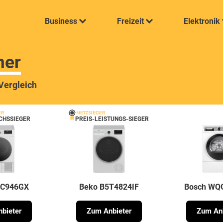
Business
Freizeit
Elektronik
ner
Vergleich
CHSSIEGER
PREIS-LEISTUNGS-SIEGER
HC946GX
Beko B5T4824IF
Bosch WQ
bieter
Zum Anbieter
Zum Anb