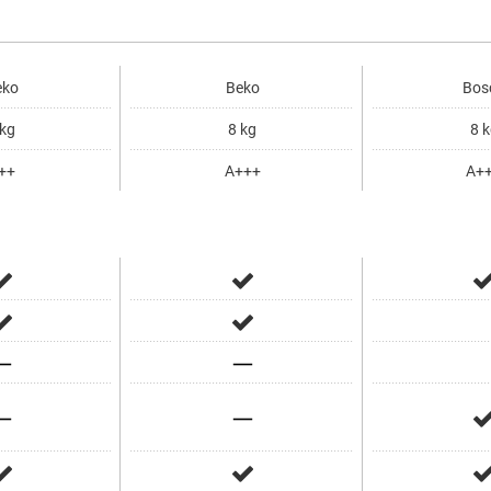
ko
Beko
Bos
kg
8 kg
8 k
++
A+++
A+