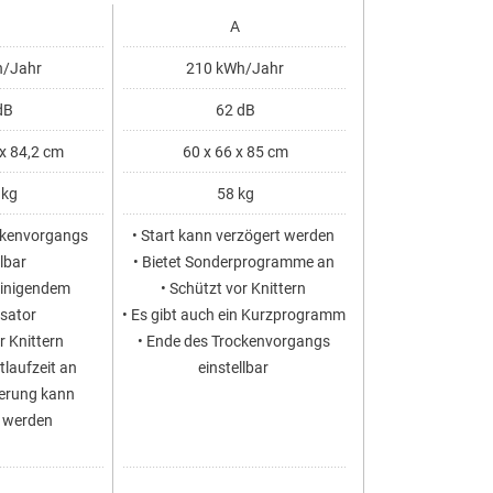
A
B
/Jahr
210 kWh/Jahr
176 kWh/
dB
62 dB
61 d
 x 84,2 cm
60 x 66 x 85 cm
59,8 x 61,3 
 kg
58 kg
56,4 
ckenvorgangs
• Start kann verzögert werden
• Schnelles Tro
llbar
• Bietet Sonderprogramme an
Kurzprogramm
reinigendem
• Schützt vor Knittern
• Ende des Troc
sator
• Es gibt auch ein Kurzprogramm
einstell
r Knittern
• Ende des Trockenvorgangs
• Der Kondensat
stlaufzeit an
einstellbar
selbstreinigen
gerung kann
• Display v
t werden
• Hat Sens
Feuchtigkei