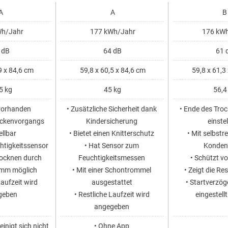
A
A
B
h/Jahr
177 kWh/Jahr
176 kWh
 dB
64 dB
61 
9 x 84,6 cm
59,8 x 60,5 x 84,6 cm
59,8 x 61,3
5 kg
45 kg
56,4
 vorhanden
• Zusätzliche Sicherheit dank
• Ende des Tro
ockenvorgangs
Kindersicherung
einste
ellbar
• Bietet einen Knitterschutz
• Mit selbst
chtigkeitssensor
• Hat Sensor zum
Konden
rocknen durch
Feuchtigkeitsmessen
• Schützt vo
mm möglich
• Mit einer Schontrommel
• Zeigt die Re
Laufzeit wird
ausgestattet
• Startverzö
geben
• Restliche Laufzeit wird
eingestell
angegeben
inigt sich nicht
• Ohne App