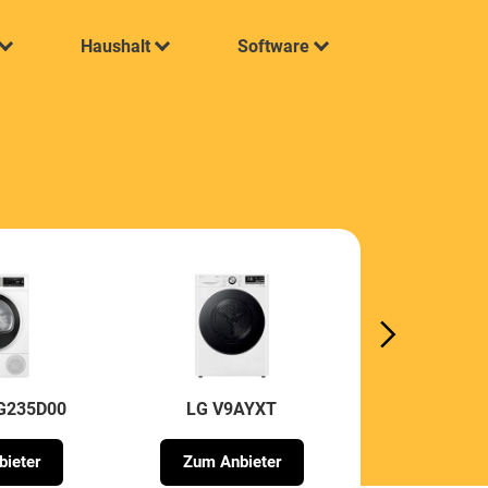
Haushalt
Software
G235D00
LG V9AYXT
Siemens WQ
ieter
Zum Anbieter
Zum Anb