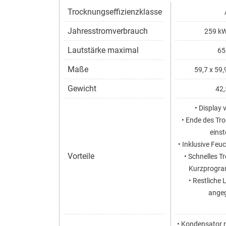
Trocknungseffizienzklasse
Jahresstromverbrauch
259 kW
Lautstärke maximal
65
Maße
59,7 x 59,
Gewicht
42,
• Display
• Ende des Tr
einst
• Inklusive Feu
Vorteile
• Schnelles T
Kurzprogra
• Restliche 
ange
• Kondensator re