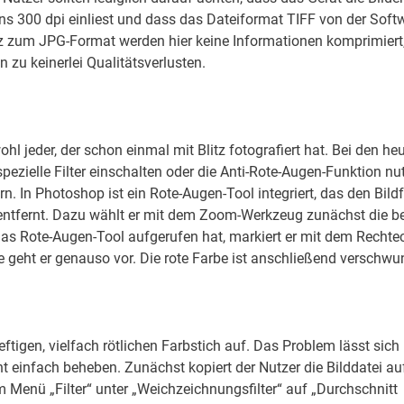
ns 300 dpi einliest und dass das Dateiformat TIFF von der Soft
tz zum JPG-Format werden hier keine Informationen komprimiert
zu keinerlei Qualitätsverlusten.
l jeder, der schon einmal mit Blitz fotografiert hat. Bei den he
zielle Filter einschalten oder die Anti-Rote-Augen-Funktion nu
rn. In Photoshop ist ein Rote-Augen-Tool integriert, das den Bild
entfernt. Dazu wählt er mit dem Zoom-Werkzeug zunächst die b
s Rote-Augen-Tool aufgerufen hat, markiert er mit dem Rechte
 geht er genauso vor. Die rote Farbe ist anschließend verschwu
tigen, vielfach rötlichen Farbstich auf. Das Problem lässt sich 
t einfach beheben. Zunächst kopiert der Nutzer die Bilddatei au
m Menü „Filter“ unter „Weichzeichnungsfilter“ auf „Durchschnitt