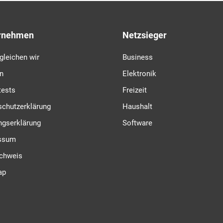
rnehmen
Netzsieger
gleichen wir
Business
n
Elektronik
tests
Freizeit
schutzerklärung
Haushalt
ngserklärung
Software
ssum
achweis
ap