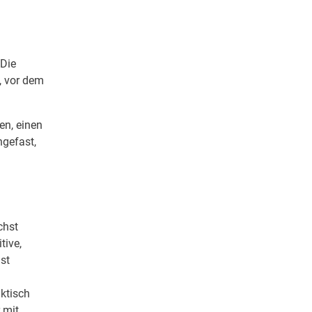
 Die
, vor dem
en, einen
gefast,
chst
tive,
st
aktisch
 mit