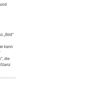
rund
ü „Bild“
zer kann
“
“, die
 Glanz