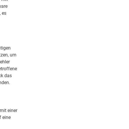
ware
, es
utigen
tzen, um
fehler
etroffene
ck das
nden.
mit einer
f eine