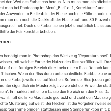
hnet den Wert des Farbstichs heraus. Nun muss man als nächste
geht man bei Photoshop im Menü „Bild“ auf „Korrekturen“ und
t der Anwender im Bedienfeld der Ebene noch die Füllmethode um
nn man nun noch die Deckkraft der Ebene auf rund 30 Prozent re
rausgerechnet. Doch die Farben sehen jetzt unnatürlich blass aus
ilfe der Feinkorrektur beheben.
ernen
sen benötigt man in Photoshop das Werkzeug "Reparaturpinsel". 
wissen, mit welcher Farbe der Nutzer den Riss verfüllen will. Daz
ickt auf den farbigen Bereich direkt neben dem Riss. Danach kann
ffrischen. Wenn der Riss durch unterschiedliche Farbbereiche o
er die Farbe jeweils neu auffrischen. Sofern der Riss jedoch gr
arunter eigentlich ein Muster zeigt, verwendet der Anwender sta
ern". Er markiert mit einem Lasso den Bereich um den Riss. Da
uswahl, hält die linke Maustaste gedrückt und zieht den Mauszeig
chte Musterung aufweist. Bei Flecken ist die Vorgehensweise s
ungsprogramme bringen stattdessen eine Stempelfunktion mit. 