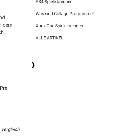
PS4-Spiele brennen
Was sind Collage-Programme?
ad.
an dem
Xbox One Spiele brennen
ch.
ALLE ARTIKEL
Photoline
 Pro
Zoner Photo Studio
59,00 €
39,00 €
Zum Produkt
Zum Produkt
 Vergleich