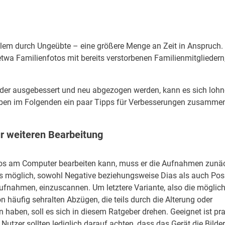
allem durch Ungeübte – eine größere Menge an Zeit in Anspruch.
 etwa Familienfotos mit bereits verstorbenen Familienmitgliedern
t oder ausgebessert und neu abgezogen werden, kann es sich lohn
aben im Folgenden ein paar Tipps für Verbesserungen zusammen
r weiteren Bearbeitung
otos am Computer bearbeiten kann, muss er die Aufnahmen zunä
 es möglich, sowohl Negative beziehungsweise Dias als auch Posi
aufnahmen, einzuscannen. Um letztere Variante, also die möglich
n häufig sehralten Abzügen, die teils durch die Alterung oder
 haben, soll es sich in diesem Ratgeber drehen. Geeignet ist pr
Nutzer sollten lediglich darauf achten, dass das Gerät die Bilder