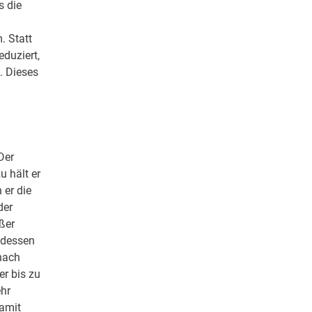
s die
. Statt
duziert,
. Dieses
Der
u hält er
 er die
der
ößer
ttdessen
nach
er bis zu
ehr
Damit