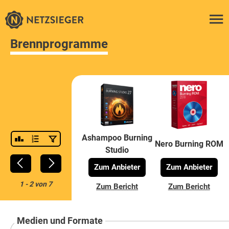
Brennprogramme
Ashampoo Burning
Nero Burning ROM
Studio
Zum Anbieter
Zum Anbieter
1
-
2
von
7
Zum Bericht
Zum Bericht
Medien und Formate