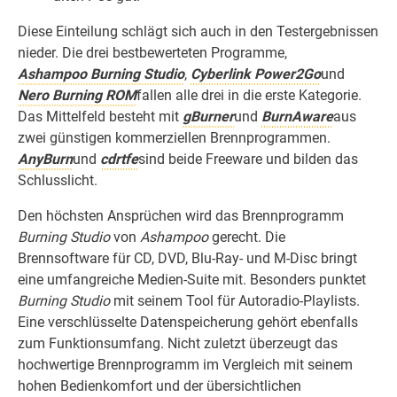
Diese Einteilung schlägt sich auch in den Testergebnissen
nieder. Die drei bestbewerteten Programme,
Ashampoo Burning Studio
,
Cyberlink Power2Go
und
Nero Burning ROM
fallen alle drei in die erste Kategorie.
Das Mittelfeld besteht mit
gBurner
und
BurnAware
aus
zwei günstigen kommerziellen Brennprogrammen.
AnyBurn
und
cdrtfe
sind beide Freeware und bilden das
Schlusslicht.
Den höchsten Ansprüchen wird das Brennprogramm
Burning Studio
von
Ashampoo
gerecht. Die
Brennsoftware für CD, DVD, Blu-Ray- und M-Disc bringt
eine umfangreiche Medien-Suite mit. Besonders punktet
Burning Studio
mit seinem Tool für Autoradio-Playlists.
Eine verschlüsselte Datenspeicherung gehört ebenfalls
zum Funktionsumfang. Nicht zuletzt überzeugt das
hochwertige Brennprogramm im Vergleich mit seinem
hohen Bedienkomfort und der übersichtlichen