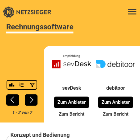
Rechnungssoftware
sevDesk
debitoor
Zum Anbieter
Zum Anbieter
1
-
2
von
7
Zum Bericht
Zum Bericht
Konzept und Bedienung