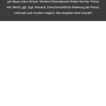
auf diese Links klicken. Weitere Informationen finden Sie hier. Preise
inkl. MwSt, ggf. zzgl. Versand. Zwischenzeitliche Änderung der Preise,
Lieferzeit und -kosten möglich. Alle Angaben ohne Gewähr.