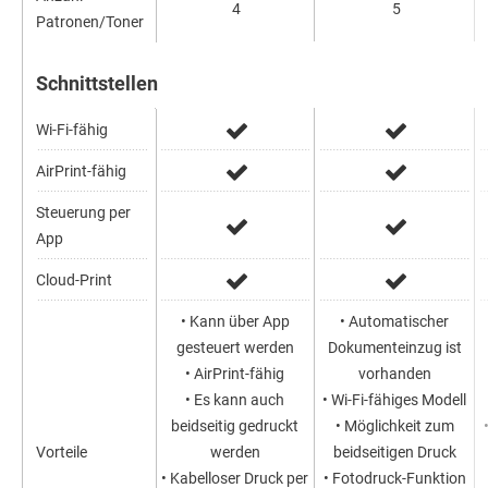
4
5
Patronen/Toner
Schnittstellen
Wi-Fi-fähig
AirPrint-fähig
Steuerung per
App
Cloud-Print
• Kann über App
• Automatischer
gesteuert werden
Dokumenteinzug ist
• AirPrint-fähig
vorhanden
• Es kann auch
• Wi-Fi-fähiges Modell
beidseitig gedruckt
• Möglichkeit zum
Vorteile
werden
beidseitigen Druck
• Kabelloser Druck per
• Fotodruck-Funktion