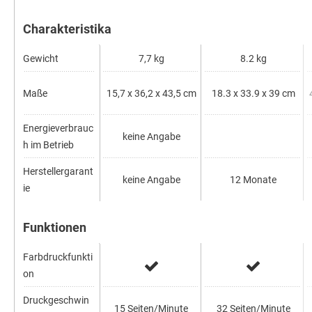
Charakteristika
Gewicht
7,7 kg
8.2 kg
Maße
15,7 x 36,2 x 43,5 cm
18.3 x 33.9 x 39 cm
4
Energieverbrauc
keine Angabe
h im Betrieb
Herstellergarant
keine Angabe
12 Monate
ie
Funktionen
Farbdruckfunkti
on
Druckgeschwin
15 Seiten/Minute
32 Seiten/Minute