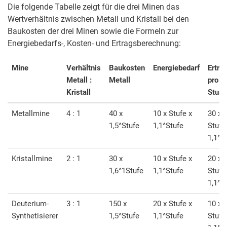
Die folgende Tabelle zeigt für die drei Minen das
Wertverhältnis zwischen Metall und Kristall bei den
Baukosten der drei Minen sowie die Formeln zur
Energiebedarfs-, Kosten- und Ertragsberechnung:
Mine
Verhältnis
Baukosten
Energiebedarf
Ertra
Metall :
Metall
pro
Kristall
Stun
Metallmine
4 : 1
40 x
10 x Stufe x
30 x
1,5^Stufe
1,1^Stufe
Stufe
1,1^S
Kristallmine
2 : 1
30 x
10 x Stufe x
20 x
1,6^1Stufe
1,1^Stufe
Stufe
1,1^S
Deuterium-
3 : 1
150 x
20 x Stufe x
10 x
Synthetisierer
1,5^Stufe
1,1^Stufe
Stufe