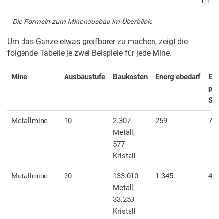
1,1^S
Die Formeln zum Minenausbau im Überblick.
Um das Ganze etwas greifbarer zu machen, zeigt die
folgende Tabelle je zwei Beispiele für jede Mine.
Mine
Ausbaustufe
Baukosten
Energiebedarf
Ert
pro
St
Metallmine
10
2.307
259
77
Metall,
577
Kristall
Metallmine
20
133.010
1.345
4.0
Metall,
33.253
Kristall