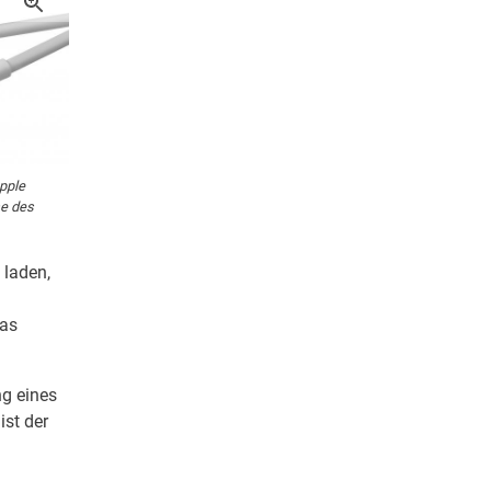
pple
se des
 laden,
das
ng eines
ist der