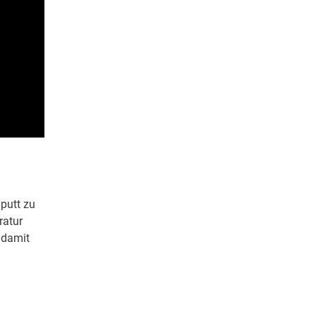
aputt zu
ratur
 damit