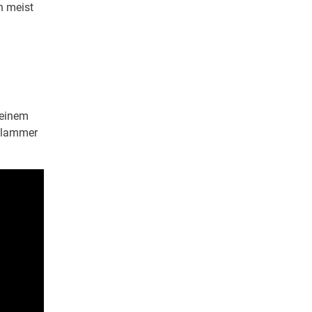
h meist
 einem
oklammer