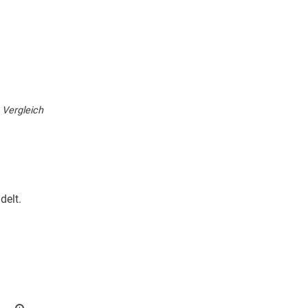
MeinMacher
handyreparaturvergleich.de
Zum Produkt
Zum Produkt
 Vergleich
delt.