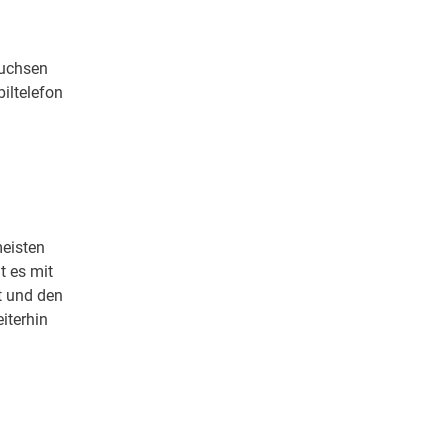
buchsen
iltelefon
eisten
 es mit
t und den
iterhin