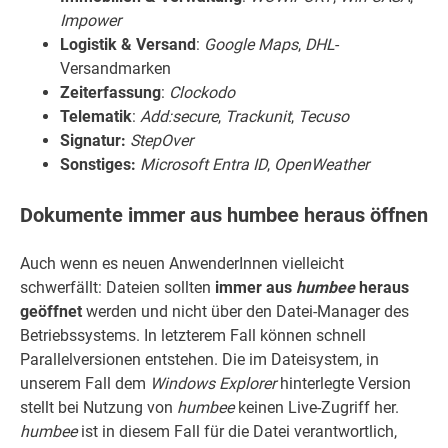
Impower
Logistik & Versand
:
Google
Maps
,
DHL
-
Versandmarken
Zeiterfassung
:
Clockodo
Telematik
:
Add:secure
,
Trackunit
,
Tecuso
Signatur:
StepOver
Sonstiges:
Microsoft Entra ID
,
OpenWeather
Dokumente immer aus humbee heraus öffnen
Auch wenn es neuen AnwenderInnen vielleicht
schwerfällt: Dateien sollten
immer
aus
humbee
heraus
geöffnet
werden und nicht über den Datei-Manager des
Betriebssystems. In letzterem Fall können schnell
Parallelversionen entstehen. Die im Dateisystem, in
unserem Fall dem
Windows
Explorer
hinterlegte Version
stellt bei Nutzung von
humbee
keinen Live-Zugriff her.
humbee
ist in diesem Fall für die Datei verantwortlich,