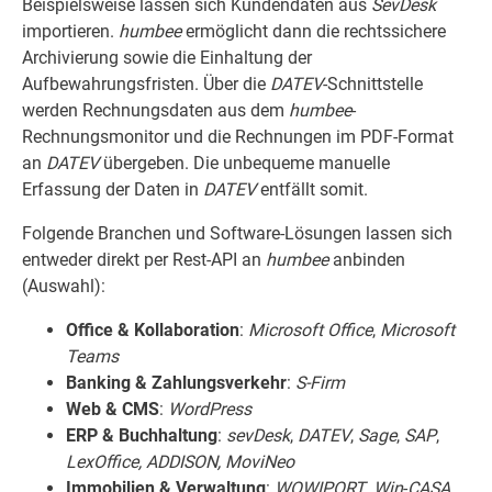
Beispielsweise lassen sich Kundendaten aus
SevDesk
importieren.
humbee
ermöglicht dann die rechtssichere
Archivierung sowie die Einhaltung der
Aufbewahrungsfristen. Über die
DATEV
-Schnittstelle
werden Rechnungsdaten aus dem
humbee
-
Rechnungsmonitor und die Rechnungen im PDF-Format
an
DATEV
übergeben. Die unbequeme manuelle
Erfassung der Daten in
DATEV
entfällt somit.
Folgende Branchen und Software-Lösungen lassen sich
entweder direkt per Rest-API an
humbee
anbinden
(Auswahl):
Office & Kollaboration
:
Microsoft Office
,
Microsoft
Teams
Banking & Zahlungsverkehr
:
S-Firm
Web & CMS
:
WordPress
ERP & Buchhaltung
:
sevDesk
,
DATEV
,
Sage
,
SAP
,
LexOffice, ADDISON, MoviNeo
Immobilien & Verwaltung
:
WOWIPORT
,
Win
-
CASA
,