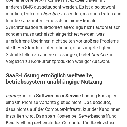
Über eine offene API können in
humbee
Daten mit
anderen DMS ausgetauscht werden. Es ist also sowohl
möglich, Daten an
humbee
zu senden, als auch Daten aus
humbee abzurufen. Eine solche bidirektionale
Synchronisation funktioniert allerdings nicht automatisch,
sondern muss technisch eingerichtet werden, was
unerfahrene UserInnen nicht selten vor größere Probleme
stellt. Bei Standard-Integrationen, also vorgefertigten
Schnittstellen zu anderen Lösungen, bietet
humbee
im
Vergleich zu Konkurrenzprodukten weniger Auswahl.
SaaS-Lösung ermöglich weltweite,
betriebssystem-unabhängige Nutzung
humbee
ist als
Software
-
as
-
a
-
Service
-Lösung konzipiert,
eine On-Premise-Variante gibt es nicht. Das bedeutet,
dass nichts auf der Computer-Infrastruktur der KundInnen
installiert wird. Das spart Kosten bei Serverbeschaffung,
Bereitstellung rechenstarker Computer für die einzelnen