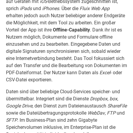
auf Geräten mit
iOS
-Betriebssystem zugeschnitten ist,
sprich
iPads
und
iPhones
. Über die
Fluix Web App
erhalten jedoch auch Nutzer beliebiger anderer Endgeräte
die Möglichkeit, mit dem Tool zu arbeiten. Ein großer
Vorteil der App ist ihre
Offline-Capability
. Dank ihr ist es
Nutzern möglich, Dokumente und Formulare offline
einzusehen und zu bearbeiten. Eingegebene Daten und
digitale Signaturen synchronisieren sich, sobald wieder
eine Internetverbindung besteht. Das Tool fokussiert sich
auf den Transfer und die Bearbeitung von Dokumenten im
PDF-Dateiformat. Der Nutzer kann Daten als
Excel
- oder
CSV-Datei exportieren.
Daten sind über beliebige Cloud-Services speicher- und
übermittelbar. Integriert sind die Dienste
Dropbox
,
box
,
Google Drive
, den Dienst zum Dateienaustausch
ShareFile
sowie die Dateiübertragungsprotokolle
WebDav
,
FTP
und
SFTP
. Im Business-Plan sind zehn Gigabyte
Speichervolumen inklusive, im Enterprise-Plan ist die