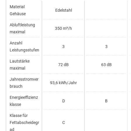
Material
Edelstahl
Gehäuse
Abluftleistung
350 m³/h
maximal
Anzahl
3
3
Leistungsstufen
Lautstärke
72 dB
63 dB
maximal
Jahresstromver
93,6 kWh/Jahr
brauch
Energieeffizienz
D
B
klasse
Klasse für
Fettabscheidegr
C
ad