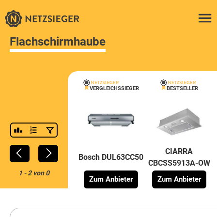
Flachschirmhaube
VERGLEICHSSIEGER
BESTSELLER
CIARRA
Bosch DUL63CC50
CBCSS5913A-OW
1
-
2
von
0
Zum Anbieter
Zum Anbieter