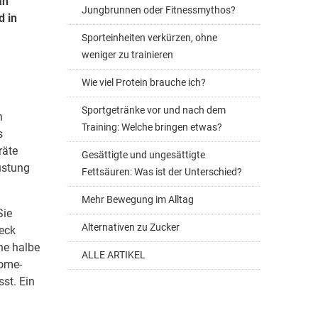
an
Jungbrunnen oder Fitnessmythos?
d in
Sporteinheiten verkürzen, ohne
weniger zu trainieren
Wie viel Protein brauche ich?
Sportgetränke vor und nach dem
h
Training: Welche bringen etwas?
s
räte
Gesättigte und ungesättigte
üstung
Fettsäuren: Was ist der Unterschied?
Mehr Bewegung im Alltag
Sie
Alternativen zu Zucker
eck
ne halbe
ALLE ARTIKEL
Home-
st. Ein