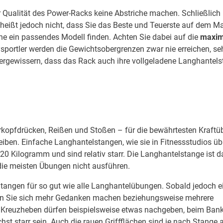
 Qualität des Power-Racks keine Abstriche machen. Schließlich i
 heißt jedoch nicht, dass Sie das Beste und Teuerste auf dem Ma
ine ein passendes Modell finden. Achten Sie dabei auf die
maxim
sportler werden die Gewichtsobergrenzen zwar nie erreichen, se
 vergewissern, dass das Rack auch ihre vollgeladene Langhantel
rkopfdrücken, Reißen und Stoßen – für die bewährtesten Kraft
ben. Einfache Langhantelstangen, wie sie in Fitnessstudios übl
 Kilogramm und sind relativ starr. Die Langhantelstange ist d
 die meisten Übungen nicht ausführen.
tangen für so gut wie alle Langhantelübungen. Sobald jedoch e
n Sie sich mehr Gedanken machen beziehungsweise mehrere
 Kreuzheben dürfen beispielsweise etwas nachgeben, beim Ban
st starr sein. Auch die rauen Griffflächen sind je nach Stange a