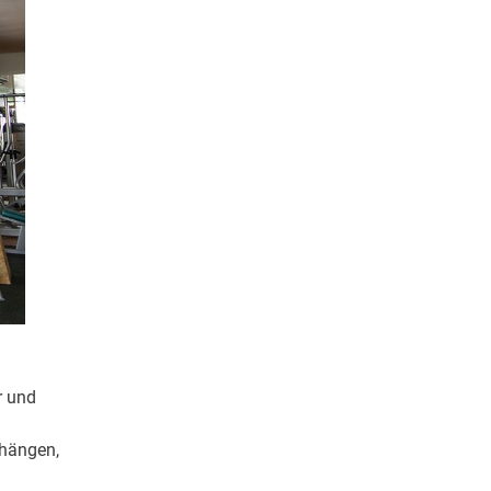
r und
fhängen,