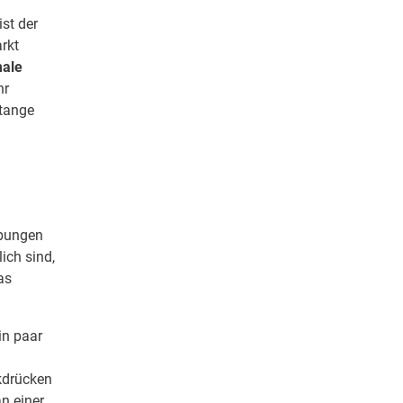
st der
rkt
ale
hr
stange
übungen
ich sind,
as
in paar
kdrücken
n einer