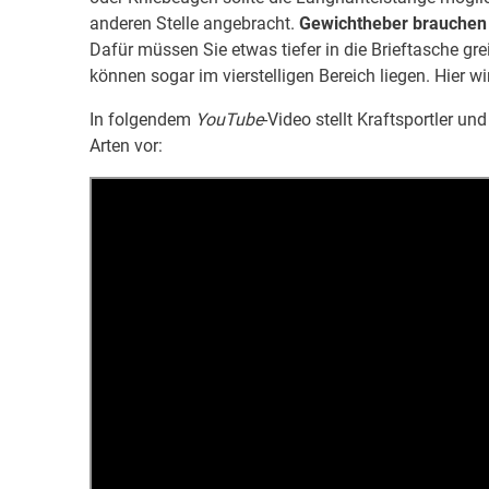
anderen Stelle angebracht.
Gewichtheber brauchen 
Dafür müssen Sie etwas tiefer in die Brieftasche gre
können sogar im vierstelligen Bereich liegen. Hier
In folgendem
YouTube
-Video stellt Kraftsportler u
Arten vor: