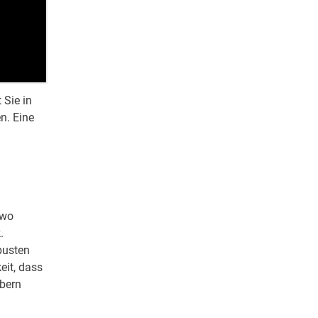
 Sie in
n. Eine
dwo
.
busten
eit, dass
ebern