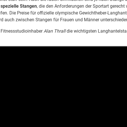
spezielle Stangen
, die den Anforderungen der Sportart gerecht
ifen. Die Preise für offizielle olympische Gewichtheber-Langhant
 wird auch zwischen Stangen für Frauen und Männer unterschiede
nd Fitnessstudioinhaber
Alan Thrall
die wichtigsten Langhantelst