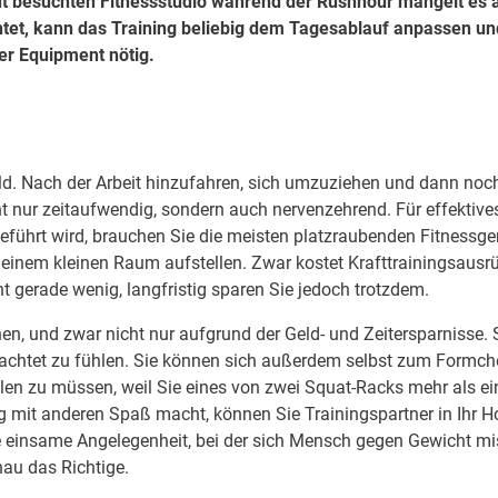
gut besuchten Fitnessstudio während der Rushhour mangelt es 
tet, kann das Training beliebig dem Tagesablauf anpassen un
der Equipment nötig.
eld. Nach der Arbeit hinzufahren, sich umzuziehen und dann noc
t nur zeitaufwendig, sondern auch nervenzehrend. Für effektive
eführt wird, brauchen Sie die meisten platzraubenden Fitnessge
 einem kleinen Raum aufstellen. Zwar kostet Krafttrainingsausr
 gerade wenig, langfristig sparen Sie jedoch trotzdem.
nen, und zwar nicht nur aufgrund der Geld- und Zeitersparnisse. 
obachtet zu fühlen. Sie können sich außerdem selbst zum Formch
hlen zu müssen, weil Sie eines von zwei Squat-Racks mehr als ei
 mit anderen Spaß macht, können Sie Trainingspartner in Ihr 
ne einsame Angelegenheit, bei der sich Mensch gegen Gewicht mis
au das Richtige.