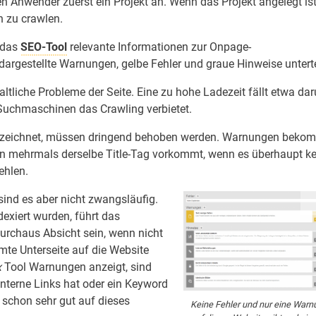
 Anwender zuerst ein Projekt an. Wenn das Projekt angelegt ist
n zu crawlen.
t das
SEO-Tool
relevante Informationen zur Onpage-
argestellte Warnungen, gelbe Fehler und graue Hinweise unterte
ltliche Probleme der Seite. Eine zu hohe Ladezeit fällt etwa dar
e Suchmaschinen das Crawling verbietet.
zeichnet, müssen dringend behoben werden. Warnungen beko
nn mehrmals derselbe Title-Tag vorkommt, wenn es überhaupt ke
ehlen.
sind es aber nicht zwangsläufig.
exiert wurden, führt das
urchaus Absicht sein, wenn nicht
mte Unterseite auf die Website
x
Tool Warnungen anzeigt, sind
interne Links hat oder ein Keyword
 schon sehr gut auf dieses
Keine Fehler und nur eine Warn