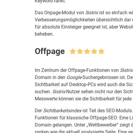
Keyword rankt.
Das Onpage-Modul von
Sistrix
ist so einfach wi
Verbesserungsmöglichkeiten übersichtlich dar u
für absolute Einsteiger geeignet ist, aber Webs
beheben.
Offpage
Im Zentrum der Offpage-Funktionen von
Sistrix
Domain in den
Google
-Suchergebnissen ist. D
Sichtbarkeit auf Desktop-PCs wird auch die Si
suchen.
Sistrix
-Nutzer sehen nicht nur den Sich
Messwerte können sie die Sichtbarkeit für jed
Der
Sichtbarkeitsindex
ist Teil des SEO-Moduls
Funktionen für klassische Offpage-SEO: Eine Li
Domain gelangen. Unter „Wettbewerber“ zeigt d
ranken wie die aktuell analysierte Seite. Eine s