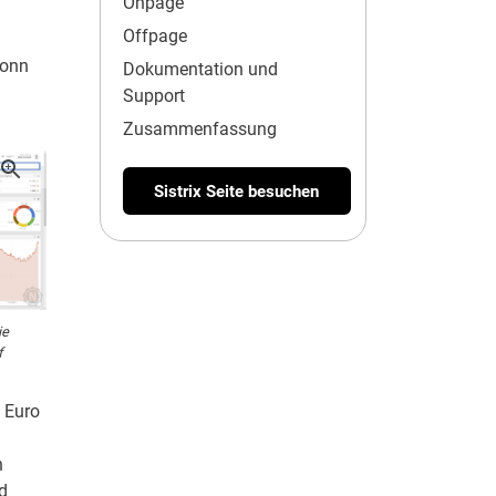
Onpage
Offpage
Bonn
Dokumentation und
Support
Zusammenfassung
Sistrix Seite besuchen
ie
f
 Euro
h
d