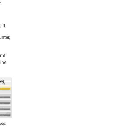
,
ilt.
unter,
mmt
ine
ung: