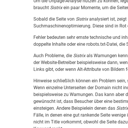
Um die Onpage-Analyse nutzen zu können, legen
braucht
Sistrix
ein paar Momente, um die Seite
Sobald die Seite von
Sistrix
analysiert ist, zeig
Suchmaschinenoptimierung. Diese sind in Rot d
Fehler bedeuten sehr ernste technische und inha
doppelte Inhalte oder eine robots.txt-Datei, di
Auch Probleme, die
Sistrix
als Warnungen kenn
der Website-Betreiber beispielsweise dann, we
Links gibt, oder wenn Alt-Attribute von Bildern f
Hinweise schließlich können ein Problem sein, 
Wenn einzelne Unterseiten der Domain nicht ind
beispielsweise zu Warnungen. Das kann aber d
gewünscht ist, dass Besucher über eine bestim
einsteigen. Andere Beispielein denen das
Sistri
Fälle, in denen eine gut rankende Seite wenige 
nicht im Title vorkommt, obwohl die Seite dazu