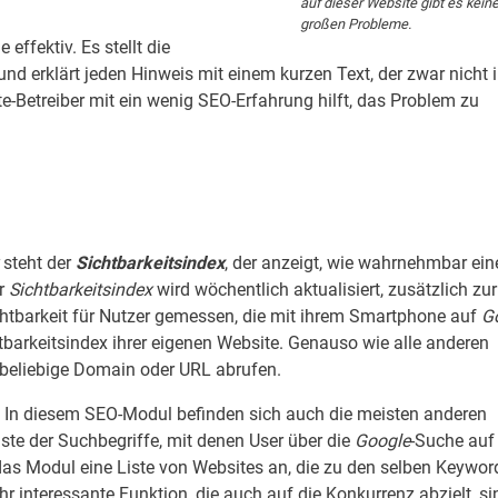
auf dieser Website gibt es kein
großen Probleme.
e effektiv. Es stellt die
nd erklärt jeden Hinweis mit einem kurzen Text, der zwar nicht
ite-Betreiber mit ein wenig SEO-Erfahrung hilft, das Problem zu
steht der
Sichtbarkeitsindex
, der anzeigt, wie wahrnehmbar ein
er
Sichtbarkeitsindex
wird wöchentlich aktualisiert, zusätzlich zur
chtbarkeit für Nutzer gemessen, die mit ihrem Smartphone auf
G
tbarkeitsindex ihrer eigenen Website. Genauso wie alle anderen
e beliebige Domain oder URL abrufen.
. In diesem SEO-Modul befinden sich auch die meisten anderen
ste der Suchbegriffe, mit denen User über die
Google
-Suche auf
as Modul eine Liste von Websites an, die zu den selben Keywor
ehr interessante Funktion, die auch auf die Konkurrenz abzielt, si