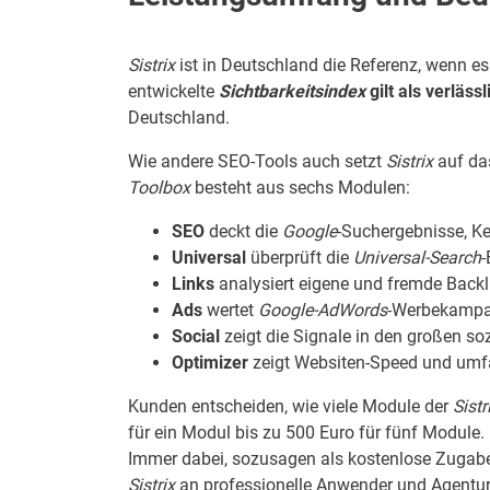
Sistrix
ist in Deutschland die Referenz, wenn 
entwickelte
Sichtbarkeitsindex
gilt als verläs
Deutschland.
Wie andere SEO-Tools auch setzt
Sistrix
auf da
Toolbox
besteht aus sechs Modulen:
SEO
deckt die
Google
-Suchergebnisse, Ke
Universal
überprüft die
Universal-Search
-
Links
analysiert eigene und fremde Backli
Ads
wertet
Google-AdWords
-Werbekampa
Social
zeigt die Signale in den großen so
Optimizer
zeigt Websiten-Speed und umf
Kunden entscheiden, wie viele Module der
Sist
für ein Modul bis zu 500 Euro für fünf Module
Immer dabei, sozusagen als kostenlose Zugabe
Sistrix
an professionelle Anwender und Agenture