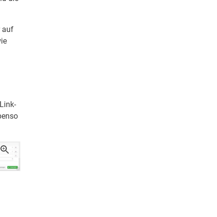
 auf
wie
Link-
benso