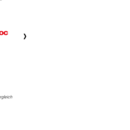
Wise SEO
Searchmetrics Essentials
9,90 €
69,00 €
pro Monat
pro Monat
Zum Produkt
Zum Produkt
rgleich