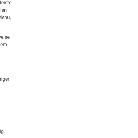
leiste
len
Menü,
weise
inem
niger
ig.