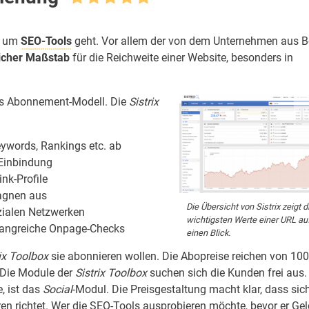
es um
SEO-Tools
geht. Vor allem der von dem Unternehmen aus 
slicher Maßstab
für die Reichweite einer Website, besonders in
s Abonnement-Modell. Die
Sistrix
ywords, Rankings etc. ab
Einbindung
nk-Profile
gnen aus
Die Übersicht von Sistrix zeigt d
zialen Netzwerken
wichtigsten Werte einer URL au
angreiche Onpage-Checks
einen Blick.
rix Toolbox
sie abonnieren wollen. Die Abopreise reichen von 100
. Die Module der
Sistrix Toolbox
suchen sich die Kunden frei aus.
, ist das
Social
-Modul. Die Preisgestaltung macht klar, dass sic
n richtet. Wer die SEO-Tools ausprobieren möchte, bevor er Gel