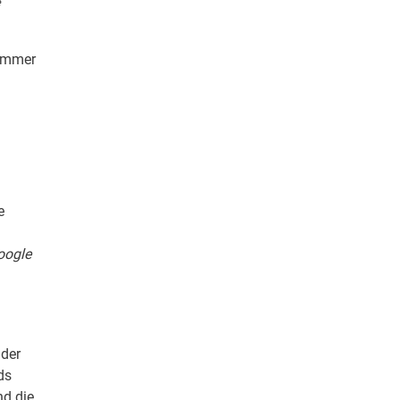
e
 immer
e
oogle
 der
ds
nd die