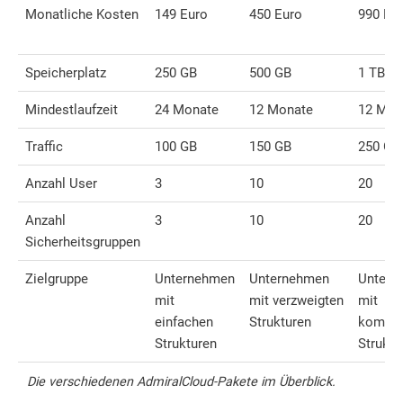
Monatliche Kosten
149 Euro
450 Euro
990 Eu
Speicherplatz
250 GB
500 GB
1 TB
Mindestlaufzeit
24 Monate
12 Monate
12 Mon
Traffic
100 GB
150 GB
250 GB
Anzahl User
3
10
20
Anzahl
3
10
20
Sicherheitsgruppen
Zielgruppe
Unternehmen
Unternehmen
Untern
mit
mit verzweigten
mit
einfachen
Strukturen
komple
Strukturen
Struktu
Die verschiedenen AdmiralCloud-Pakete im Überblick.