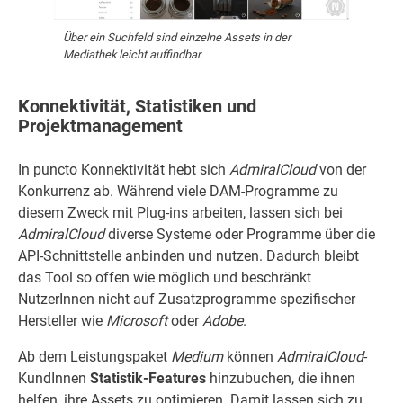
Über ein Suchfeld sind einzelne Assets in der
Mediathek leicht auffindbar.
Konnektivität, Statistiken und
Projektmanagement
In puncto Konnektivität hebt sich
AdmiralCloud
von der
Konkurrenz ab. Während viele DAM-Programme zu
diesem Zweck mit Plug-ins arbeiten, lassen sich bei
AdmiralCloud
diverse Systeme oder Programme über die
API-Schnittstelle anbinden und nutzen. Dadurch bleibt
das Tool so offen wie möglich und beschränkt
NutzerInnen nicht auf Zusatzprogramme spezifischer
Hersteller wie
Microsoft
oder
Adobe
.
Ab dem Leistungspaket
Medium
können
AdmiralCloud
-
KundInnen
Statistik-Features
hinzubuchen, die ihnen
helfen, ihre Assets zu optimieren. Damit lassen sich zu