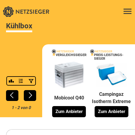
Kühlbox
VERGLEICHSSIEGER
PREIS-LEISTUNGS-
SIEGER
Campingaz
Mobicool Q40
Isotherm Extreme
1
-
2
von
0
Zum Anbieter
Zum Anbieter