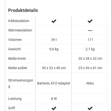
Produktdetails
Kälteisolation
Wärmeisolation
Volumen
39 l
17 l
Gewicht
9,6 kg
2,1 kg
Maße innen
20 x 28 x 32 cm
Maße außen
30 x 32 x 40 cm
25 x 36 x 41 cm
Stromversorgun
Batterie, KFZ-Adapter
Akku
g
Leistung
8 W
Griff