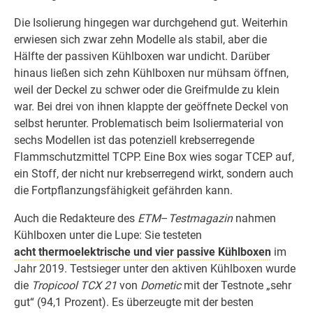
Die Isolierung hingegen war durchgehend gut. Weiterhin
erwiesen sich zwar zehn Modelle als stabil, aber die
Hälfte der passiven Kühlboxen war undicht. Darüber
hinaus ließen sich zehn Kühlboxen nur mühsam öffnen,
weil der Deckel zu schwer oder die Greifmulde zu klein
war. Bei drei von ihnen klappte der geöffnete Deckel von
selbst herunter. Problematisch beim Isoliermaterial von
sechs Modellen ist das potenziell krebserregende
Flammschutzmittel TCPP. Eine Box wies sogar TCEP auf,
ein Stoff, der nicht nur krebserregend wirkt, sondern auch
die Fortpflanzungsfähigkeit gefährden kann.
Auch die Redakteure des
ETM
–
Testmagazin
nahmen
Kühlboxen unter die Lupe: Sie testeten
acht thermoelektrische und vier passive Kühlboxen
im
Jahr 2019. Testsieger unter den aktiven Kühlboxen wurde
die
Tropicool TCX 21
von
Dometic
mit der Testnote „sehr
gut“ (94,1 Prozent). Es überzeugte mit der besten