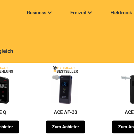
Business
Freizeit
Elektronik
gleich
EHLUNG
BESTSELLER
E Q
ACE AF-33
ACE
bieter
Zum Anbieter
Zum Anb