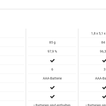
1,8 x 5,1 
85 g
84 
97,9 %
96,3
6
3
AAA-Batterie
AAA-Bat
• Batterien sind enthalten
• Batterien si