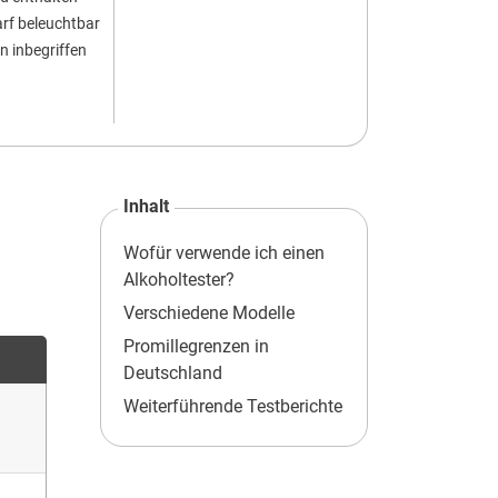
arf beleuchtbar
• Displaybeleuch
en inbegriffen
• Keine Batterien
Inhalt
Wofür verwende ich einen
Alkoholtester?
Verschiedene Modelle
Promillegrenzen in
Deutschland
Weiterführende Testberichte