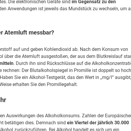
tes. Die elektronischen Geräte sind
im Gegensatz zu den
den Anwendungen ist jeweils das Mundstück zu wechseln, um a
der Atemluft messbar?
stoff auf und geben Kohlendioxid ab. Nach dem Konsum von
ol über die Atemluft ausgestoßen, der aus dem Blutkreislauf st
mitteln
. Durch ihn sind Rückschlüsse auf die Alkoholkonzentrat
rechnen: Der Blutalkoholspiegel in Promille ist doppelt so hoc
Haben Sie ein Alkohol-Testgerät, das den Wert in „mg/l“ ausgibt
eise erhalten Sie den Promillegehalt.
hr
ichen Auswirkungen des Alkoholkonsums. Zahlen der Europäische
ht betätigen dies. Demnach sind
ein Viertel der jährlich 30.000
lkohol zurückzuführen. Bei Alkohol handelt es sich um ein