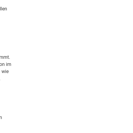
llen
ammt.
ion im
h wie
,
n