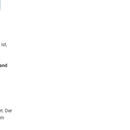
ist,
 and
t. Der
nem