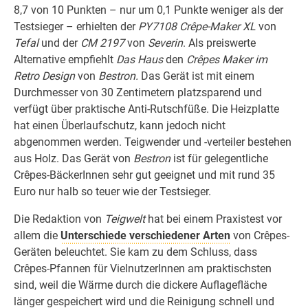
8,7 von 10 Punkten – nur um 0,1 Punkte weniger als der
Testsieger – erhielten der
PY7108 Crêpe-Maker XL
von
Tefal
und der
CM 2197
von
Severin
. Als preiswerte
Alternative empfiehlt
Das Haus
den
Crêpes Maker im
Retro Design
von
Bestron.
Das Gerät ist mit einem
Durchmesser von 30 Zentimetern platzsparend und
verfügt über praktische Anti-Rutschfüße. Die Heizplatte
hat einen Überlaufschutz, kann jedoch nicht
abgenommen werden. Teigwender und -verteiler bestehen
aus Holz. Das Gerät von
Bestron
ist für gelegentliche
Crêpes-BäckerInnen sehr gut geeignet und mit rund 35
Euro nur halb so teuer wie der Testsieger.
Die Redaktion von
Teigwelt
hat bei einem Praxistest vor
allem die
Unterschiede verschiedener Arten
von Crêpes-
Geräten beleuchtet. Sie kam zu dem Schluss, dass
Crêpes-Pfannen für VielnutzerInnen am praktischsten
sind, weil die Wärme durch die dickere Auflagefläche
länger gespeichert wird und die Reinigung schnell und