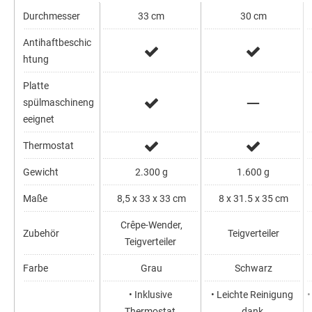
Durchmesser
33 cm
30 cm
Antihaftbeschic
htung
Platte
spülmaschineng
eeignet
Thermostat
Gewicht
2.300 g
1.600 g
Maße
8,5 x 33 x 33 cm
8 x 31.5 x 35 cm
Crêpe-Wender,
Zubehör
Teigverteiler
Teigverteiler
Farbe
Grau
Schwarz
• Inklusive
• Leichte Reinigung
•
Thermostat
dank