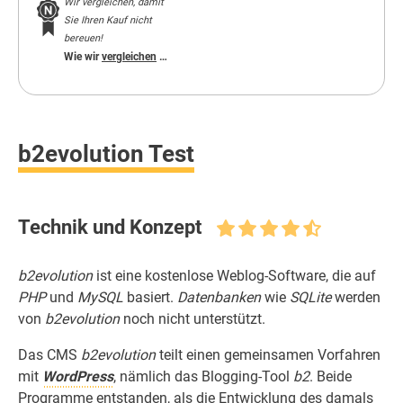
Wir vergleichen, damit
Sie Ihren Kauf nicht
bereuen!
Wie wir
vergleichen
…
b2evolution Test
Technik und Konzept
b2evolution
ist eine kostenlose Weblog-Software, die auf
PHP
und
MySQL
basiert.
Datenbanken
wie
SQLite
werden
von
b2evolution
noch nicht unterstützt.
Das CMS
b2evolution
teilt einen gemeinsamen Vorfahren
mit
WordPress
, nämlich das Blogging-Tool
b2
. Beide
Programme entstanden, als die Entwicklung des damals