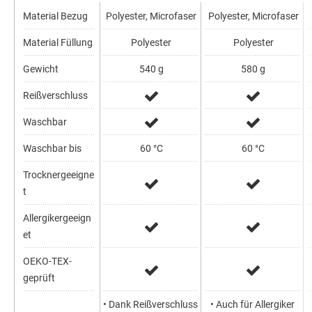
Material Bezug
Polyester, Microfaser
Polyester, Microfaser
Material Füllung
Polyester
Polyester
Gewicht
540 g
580 g
Reißverschluss
Waschbar
Waschbar bis
60 °C
60 °C
Trocknergeeigne
t
Allergikergeeign
et
OEKO-TEX-
geprüft
• Dank Reißverschluss
• Auch für Allergiker