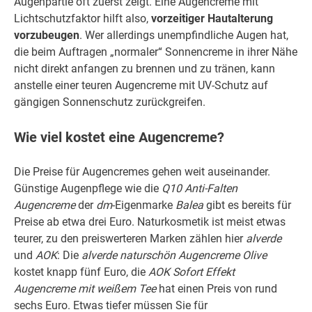
Augenpartie oft zuerst zeigt. Eine Augencreme mit
Lichtschutzfaktor hilft also,
vorzeitiger Hautalterung
vorzubeugen
. Wer allerdings unempfindliche Augen hat,
die beim Auftragen „normaler“ Sonnencreme in ihrer Nähe
nicht direkt anfangen zu brennen und zu tränen, kann
anstelle einer teuren Augencreme mit UV-Schutz auf
gängigen Sonnenschutz zurückgreifen.
Wie viel kostet eine Augencreme?
Die Preise für Augencremes gehen weit auseinander.
Günstige Augenpflege wie die
Q10 Anti-Falten
Augencreme
der
dm
-Eigenmarke
Balea
gibt es bereits für
Preise ab etwa drei Euro. Naturkosmetik ist meist etwas
teurer, zu den preiswerteren Marken zählen hier
alverde
und
AOK
: Die
alverde naturschön Augencreme Olive
kostet knapp fünf Euro, die
AOK Sofort Effekt
Augencreme mit weißem Tee
hat einen Preis von rund
sechs Euro. Etwas tiefer müssen Sie für