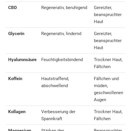
CBD
Regenerativ, beruhigend
Gereizter,
beanspruchter
Haut
Glycerin
Regenerativ, lindernd
Gereizter,
beanspruchter
Haut
Hyaluronsäure
Feuchtigkeitsbindend
Trockner Haut,
Fältchen
Koffein
Hautstraffend,
Fältchen und
abschwellend
müden,
geschwollenen
Augen
Kollagen
Verbesserung der
Trockner Haut,
Spannkraft
Fältchen
Magnesium
Stärken des
Beanspruchter