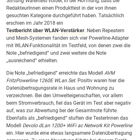
Stiftung Warentest
vorbei, in der Hoffnung, dass die
RedakteurInnen einen Produkttest in der von ihnen
gesuchten Kategorie durchgeführt haben. Tatsächlich
erschien im Jahr 2018 ein
Testbericht über WLAN-Verstärker
. Neben Repeatern
und Mesh-Systemen fanden sich vier Powerline-Adapter
mit WLAN-Funktionalität im Testfeld, von denen zwei die
Note „befriedigend“ und zwei weitere die Note
„ausreichend“ erhielten.
Die Note „befriedigend“ erreichte das Modell
AVM
FritzPowerline 1260E WLan Set
. Positiv waren hier die
Datenübertragungsrate in Haus und Wohnung zu
verzeichnen. Bei den Umwelteigenschaften, vor allem
beim Stromverbrauch, fiel das Gerät im Test aber negativ
auf, was zur Abwertung bei der Gesamtnote führte.
Ebenfalls als „befriedigend“ stuften die TesterInnen das
Modell
Devolo dLan 1200+ WiFi ac Network Kit Powerline
ein. Hier wurde eine etwas langsamere Datenübertragung