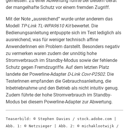
gemessen. Zu einer Abwertung führte bei diesem Gerät
der mangelhafte Schutz vor einem fremden Zugriff.
Mit der Note „ausreichend“ wurde unter anderem das
Modell
TP-Link TL-WPA9610 Kit
bewertet. Die
Bedienungsanleitung entpuppte sich im Test lediglich als
ausreichend, was für weniger technisch affine
AnwenderInnen ein Problem darstellt. Besonders negativ
zu vermerken waren zudem der unnötig hohe
Stromverbrauch im Standby-Modus sowie der fehlende
Schutz gegen Fremdzugriffe. Auf dem letzten Platz
landete der Powerline-Adapter
D-Link Covr-P2502
. Die
TesterInnen empfanden die Gebrauchsanleitung, die
Inbetriebnahme und den Betrieb als nicht intuitiv genug.
Zudem führte der hohe Stromverbrauch im Standby-
Modus bei diesem Powerline-Adapter zur Abwertung.
Teaserbild: © Stephen Davies / stock.adobe.com |
Abb. 1: © Netzsieger |
Abb. 2: © michaklootwijk /