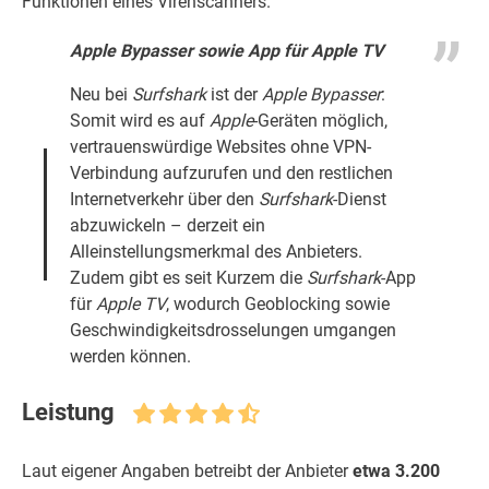
Funktionen eines Virenscanners.
Apple
Bypasser
sowie App für
Apple
TV
Neu bei
Surfshark
ist der
Apple
Bypasser
:
Somit wird es auf
Apple
-Geräten möglich,
vertrauenswürdige Websites ohne VPN-
Verbindung aufzurufen und den restlichen
Internetverkehr über den
Surfshark
-Dienst
abzuwickeln – derzeit ein
Alleinstellungsmerkmal des Anbieters.
Zudem gibt es seit Kurzem die
Surfshark
-App
für
Apple
TV
, wodurch Geoblocking sowie
Geschwindigkeitsdrosselungen umgangen
werden können.
Leistung
Laut eigener Angaben betreibt der Anbieter
etwa 3.200