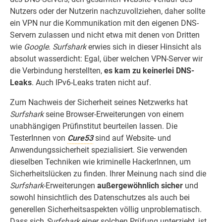
Nutzers oder der Nutzerin nachzuvollziehen, daher sollte
ein VPN nur die Kommunikation mit den eigenen DNS-
Servern zulassen und nicht etwa mit denen von Dritten
wie
Google
.
Surfshark
erwies sich in dieser Hinsicht als
absolut wasserdicht: Egal, über welchen VPN-Server wir
die Verbindung herstellten,
es kam zu keinerlei DNS-
Leaks
. Auch IPv6-Leaks traten nicht auf.
Zum Nachweis der Sicherheit seines Netzwerks hat
Surfshark
seine Browser-Erweiterungen von einem
unabhängigen Prüfinstitut beurteilen lassen. Die
TesterInnen von
Cure53
sind auf Website- und
Anwendungssicherheit spezialisiert. Sie verwenden
dieselben Techniken wie kriminelle HackerInnen, um
Sicherheitslücken zu finden. Ihrer Meinung nach sind die
Surfshark
-Erweiterungen
außergewöhnlich sicher
und
sowohl hinsichtlich des Datenschutzes als auch bei
generellen Sicherheitsaspekten völlig unproblematisch.
Dass sich
Surfshark
einer solchen Prüfung unterzieht, ist