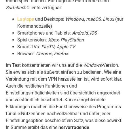
Kinderspiel machen. Für folgende Plattformen sind
Surfshark
-Clients verfügbar:
Laptops
und Desktops:
Windows
,
macOS
,
Linux
(nur
Kommandozeile)
Smartphones und Tablets:
Android
,
iOS
Spielkonsolen:
Xbox
,
PlayStation
Smart-TVs:
FireTV
,
Apple TV
Browser:
Chrome
,
Firefox
Im Test konzentrierten wir uns auf die
Windows
-Version.
Sie erwies sich als äußerst einfach zu bedienen. Wie eine
Verbindung mit dem VPN herzustellen ist, wird sofort klar.
Auch die restlichen Funktionen und
Einstellungsmöglichkeiten sind übersichtlich angeordnet
und verständlich beschriftet. Kurze eingeblendete
Erklärungen machen die Funktionsweise des Programms
für alle NutzerInnen nachvollziehbar und unter jeder
Einstellungsoption beschreibt ein Satz, was diese bewirkt.
In Summe ergibt das eine
hervorragende