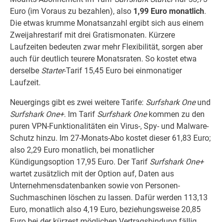
Euro (im Voraus zu bezahlen), also
1,99 Euro monatlich
.
Die etwas krumme Monatsanzahl ergibt sich aus einem
Zweijahrestarif mit drei Gratismonaten. Kürzere
Laufzeiten bedeuten zwar mehr Flexibilität, sorgen aber
auch für deutlich teurere Monatsraten. So kostet etwa
derselbe
Starter
-Tarif 15,45 Euro bei einmonatiger
Laufzeit.
Neuergings gibt es zwei weitere Tarife:
Surfshark
One
und
Surfshark
One+
. Im Tarif
Surfshark
One
kommen zu den
puren VPN-Funktionalitäten ein Virus-, Spy- und Malware-
Schutz hinzu. Im 27-Monats-Abo kostet dieser 61,83 Euro;
also 2,29 Euro monatlich, bei monatlicher
Kündigungsoption 17,95 Euro. Der Tarif
Surfshark One+
wartet zusätzlich mit der Option auf, Daten aus
Unternehmensdatenbanken sowie von Personen-
Suchmaschinen löschen zu lassen. Dafür werden 113,13
Euro, monatlich also 4,19 Euro, beziehungsweise 20,85
Euro bei der kürzest möglichen Vertragsbindung fällig.