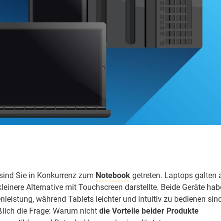
 sind Sie in Konkurrenz zum
Notebook
getreten. Laptops galten 
einere Alternative mit Touchscreen darstellte. Beide Geräte ha
nleistung, während Tablets leichter und intuitiv zu bedienen sin
eßlich die Frage: Warum nicht
die Vorteile beider Produkte