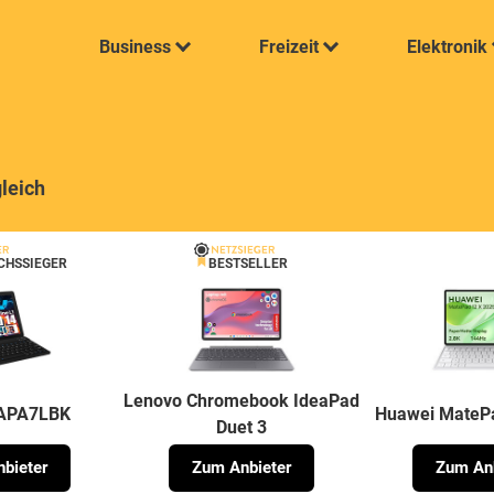
Business
Freizeit
Elektronik
gleich
CHSSIEGER
BESTSELLER
Lenovo Chromebook IdeaPad
LAPA7LBK
Huawei MateP
Duet 3
bieter
Zum Anbieter
Zum Anb