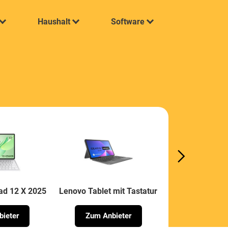
Haushalt
Software
ad 12 X 2025
Lenovo Tablet mit Tastatur
Laptok Tablet m
ieter
Zum Anbieter
Zum Anb