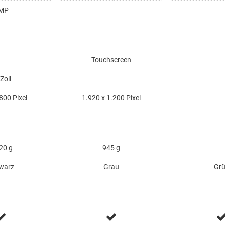
MP
Touchscreen
Zoll
800 Pixel
1.920 x 1.200 Pixel
20 g
945 g
warz
Grau
Gr