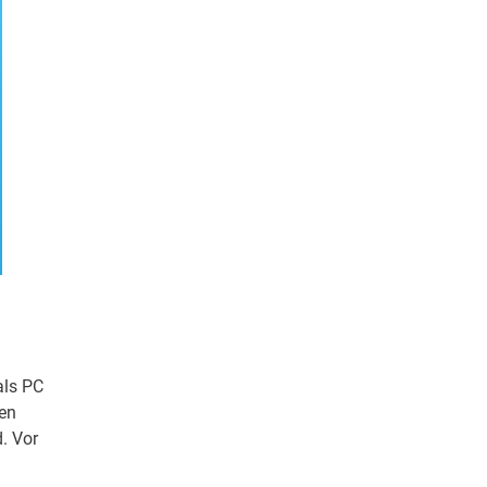
als PC
ben
d. Vor