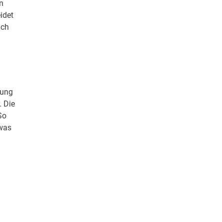
n
eidet
ich
tung
. Die
So
twas