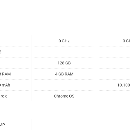
0 GHz
0 G
8
128 GB
B RAM
4 GB RAM
0 mAh
10.10
roid
Chrome OS
MP