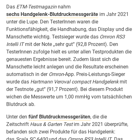
Das
ETM-Testmagazin
nahm
sechs Handgelenk-Blutdruckmessgeräte
im Jahr 2021
unter die Lupe. Den TesterInnen waren die
Funktionsfähigkeit, die Handhabung, das Display und die
Manschette wichtig. Testsieger wurde das
Omron RS3
Intelli IT
mit der Note „sehr gut“ (92,8 Prozent). Den
TesterInnen zufolge hielt es unter allen Testprodukten die
genauesten Ergebnisse bereit. Zudem lässt sich die
Manschette leicht anlegen und die Resultate erscheinen
automatisch in der
Omron
-App. Preis-Leistungs-Sieger
wurde das
Hartmann Veroval compact
Handgelenk
mit
der Testnote „gut“ (91,7 Prozent). Bei diesem Produkt
wichen die Messwerte um 1,00 mmHg vom tatsächlichen
Blutdruck ab.
Unter den
fünf Blutdruckmessgeräten
, die die
Zeitschrift
Haus & Garten Test
im Jahr 2021 überprüfte,
befanden sich zwei Produkte für das Handgelenk:
das
Scala SC 6400
und das
Omron RS3 Intelli IT
. Das