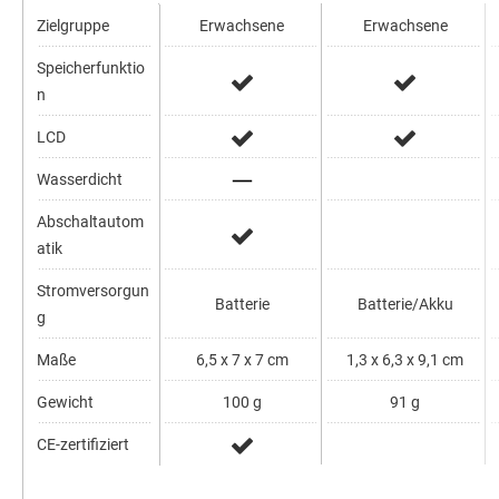
Zielgruppe
Erwachsene
Erwachsene
Speicherfunktio
n
LCD
Wasserdicht
Abschaltautom
atik
Stromversorgun
Batterie
Batterie/Akku
g
Maße
6,5 x 7 x 7 cm
1,3 x 6,3 x 9,1 cm
Gewicht
100 g
91 g
CE-zertifiziert