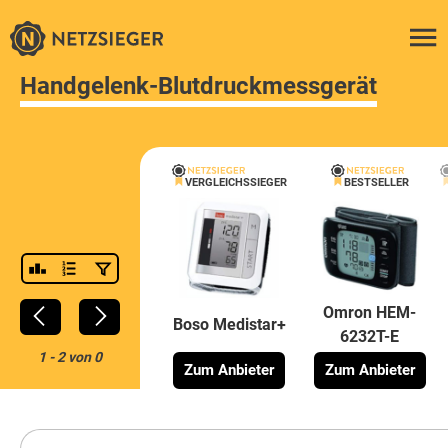
Handgelenk-Blutdruckmessgerät
VERGLEICHSSIEGER
BESTSELLER
Omron HEM-
Boso Medistar+
6232T-E
1
-
2
von
0
Zum Anbieter
Zum Anbieter