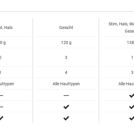
Stirn, Hals, W
t, Hals
Gesicht
Gesi
0 g
120 g
138
2
3
1
1
4
3
uttypen
Alle Hauttypen
Alle Hau