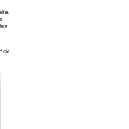
lfer.
s
dere
f die