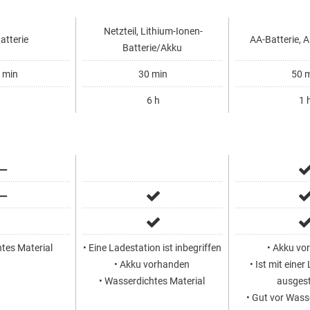
Netzteil, Lithium-Ionen-
tterie
AA-Batterie, A
Batterie/Akku
 min
30 min
50 m
6 h
1 
tes Material
• Eine Ladestation ist inbegriffen
• Akku vo
• Akku vorhanden
• Ist mit eine
• Wasserdichtes Material
ausgest
• Gut vor Wass