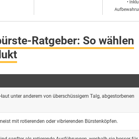
• Inkl
Aufbewahru
ürste-Ratgeber: So wählen
dukt
e Haut unter anderem von überschüssigem Talg, abgestorbenen
meist mit rotierenden oder vibrierenden Bürstenköpfen.
ind sanfter als rotierende Ausführungen, weshalb sie besser für