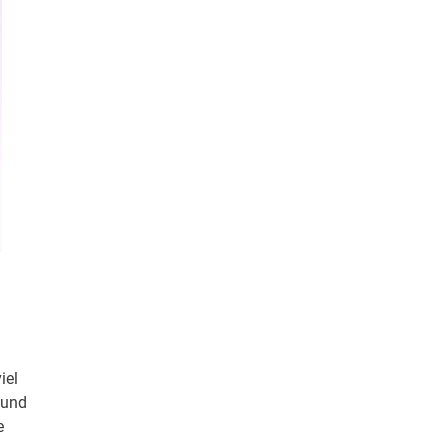
iel
 und
e