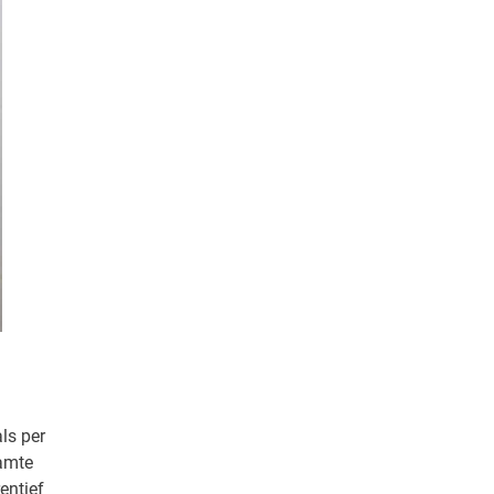
ls per
samte
entief