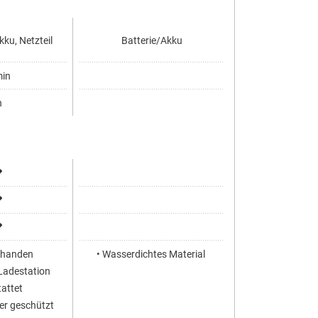
kku, Netzteil
Batterie/Akku
in
h
rhanden
• Wasserdichtes Material
r Ladestation
attet
er geschützt