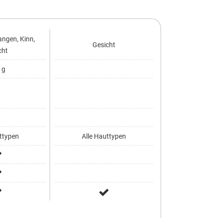
angen, Kinn,
Gesicht
cht
 g
ttypen
Alle Hauttypen