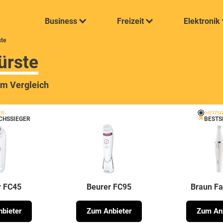
Business
Freizeit
Elektronik
ste
ürste
im Vergleich
CHSSIEGER
BESTS
r FC45
Beurer FC95
Braun Fa
bieter
Zum Anbieter
Zum Anb