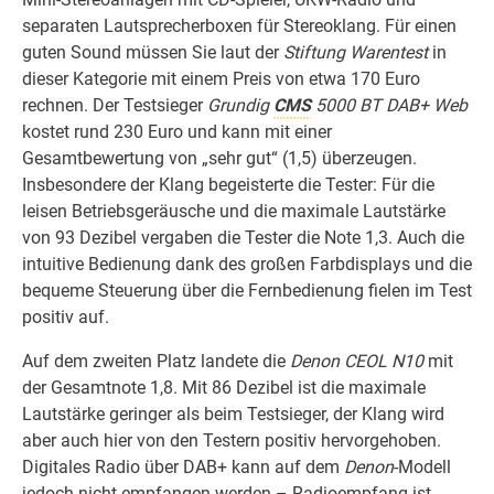
separaten Lautsprecherboxen für Stereoklang. Für einen
guten Sound müssen Sie laut der
Stiftung Warentest
in
dieser Kategorie mit einem Preis von etwa 170 Euro
rechnen. Der Testsieger
Grundig
CMS
5000 BT DAB+ Web
kostet rund 230 Euro und kann mit einer
Gesamtbewertung von „sehr gut“ (1,5) überzeugen.
Insbesondere der Klang begeisterte die Tester: Für die
leisen Betriebsgeräusche und die maximale Lautstärke
von 93 Dezibel vergaben die Tester die Note 1,3. Auch die
intuitive Bedienung dank des großen Farbdisplays und die
bequeme Steuerung über die Fernbedienung fielen im Test
positiv auf.
Auf dem zweiten Platz landete die
Denon CEOL N10
mit
der Gesamtnote 1,8. Mit 86 Dezibel ist die maximale
Lautstärke geringer als beim Testsieger, der Klang wird
aber auch hier von den Testern positiv hervorgehoben.
Digitales Radio über DAB+ kann auf dem
Denon
-Modell
jedoch nicht empfangen werden – Radioempfang ist