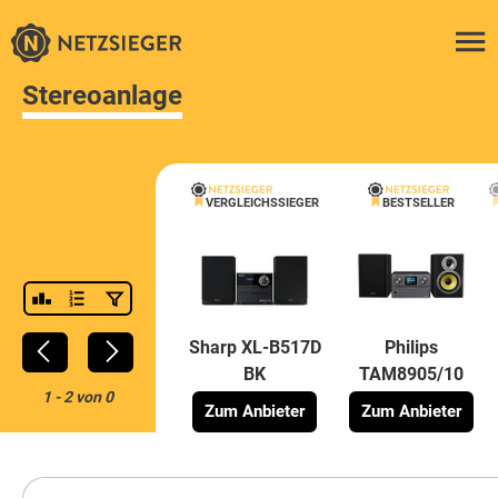
Stereoanlage
VERGLEICHSSIEGER
BESTSELLER
Sharp XL-B517D
Philips
BK
TAM8905/10
1
-
2
von
0
Zum Anbieter
Zum Anbieter