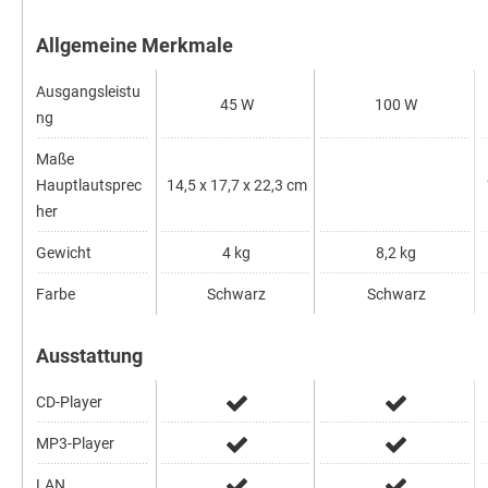
Allgemeine Merkmale
Ausgangsleistu
45 W
100 W
ng
Maße
Hauptlautsprec
14,5 x 17,7 x 22,3 cm
her
Gewicht
4 kg
8,2 kg
Farbe
Schwarz
Schwarz
Ausstattung
CD-Player
MP3-Player
LAN