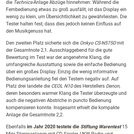
die
Technics
-Anlage Abzüge hinnehmen: Während die
Fernbedienung etwas zu groß ausfällt, ist das Display ein
wenig zu klein, um Übersichtlichkeit zu gewährleisten. Die
Tester halten fest, dass dies jedoch keinen Einfluss auf
den Musikgenuss hat.
Den zweiten Platz sicherte sich die
Onkyo CS-N575D
mit
der Gesamtnote 2,1. Ausschlaggebend für die gute
Bewertung im Test war der angenehme Klang, die
umfangreiche Ausstattung sowie die einfache Bedienung
über ein großes Display. Einzig die wenig informative
Bedienungsanleitung fiel den Testern negativ auf. Auf
Platz drei landete die
CEOL N10
des Herstellers
Denon
,
deren besonders warmer Klang die Tester überzeugte und
auch die negativen Abstriche in puncto Bedienung
kompensieren konnte. Insgesamt erhielt die kompakte
Anlage die Gesamtnote 2,2.
Ebenfalls
im Jahr 2020 testete die
Stiftung Warentest
15
Mini-Stereoanlagen mit CD-Spieler, UKW-Radio und