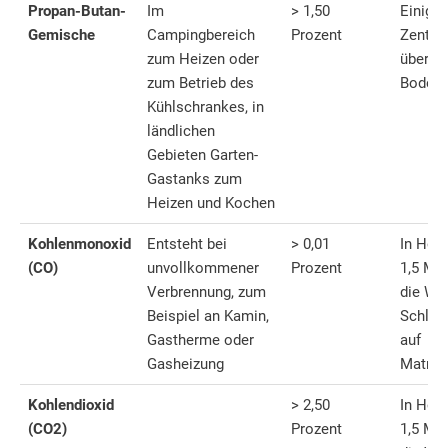
Propan-Butan-
Im
> 1,50
Einige
Gemische
Campingbereich
Prozent
Zentim
zum Heizen oder
über d
zum Betrieb des
Boden
Kühlschrankes, in
ländlichen
Gebieten Garten-
Gastanks zum
Heizen und Kochen
Kohlenmonoxid
Entsteht bei
> 0,01
In Höh
(CO)
unvollkommener
Prozent
1,5 Met
Verbrennung, zum
die Wan
Beispiel an Kamin,
Schlaf
Gastherme oder
auf
Gasheizung
Matrat
Kohlendioxid
> 2,50
In Höh
(CO2)
Prozent
1,5 Me