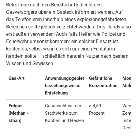
Betroffene auch den Bereitschaftsdienst des
Gasversorgers über ein Gasleck informiert werden. Auf
das Telefonieren innerhalb eines explosionsgefährdeten
Bereiches sollte jedoch verzichtet werden. Das Handy also
erst außen verwenden! Auch falls Helfer wie Polizei und
Feuerwehr umsonst kommen: ein solcher Einsatz ist
kostenlos, selbst wenn es sich um einen Fehlalarm
handeln sollte – schließlich handeln Nutzer nach bestem
Wissen und Gewissen.
Gas-Art
Anwendungsgebiet
Gefährliche
Montag
beziehungsweise
Konzentration
Melder
Entstehung
Erdgas
Gasanschluss der
> 4,50
Wenig
(Methan +
Stadtwerke zum
Prozent
Zentim
Ethan)
Kochen und Heizen
unter d
Decke