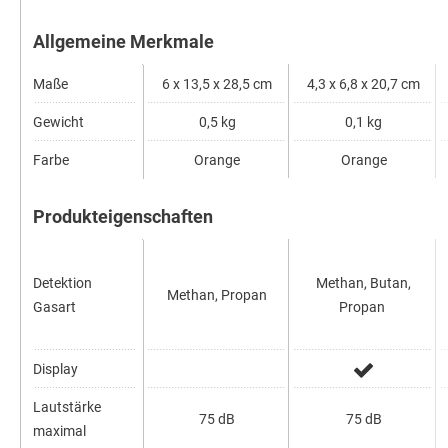
Allgemeine Merkmale
Maße
6 x 13,5 x 28,5 cm
4,3 x 6,8 x 20,7 cm
Gewicht
0,5 kg
0,1 kg
Farbe
Orange
Orange
Produkteigenschaften
Detektion
Methan, Butan,
Methan, Propan
Gasart
Propan
Display
Lautstärke
75 dB
75 dB
maximal