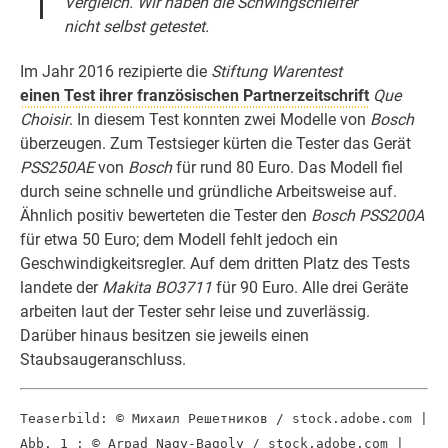
Vergleich. Wir haben die Schwingschleifer
nicht selbst getestet.
Im Jahr 2016 rezipierte die
Stiftung Warentest
einen Test ihrer französischen Partnerzeitschrift
Que
Choisir
. In diesem Test konnten zwei Modelle von
Bosch
überzeugen. Zum Testsieger kürten die Tester das Gerät
PSS250AE
von
Bosch
für rund 80 Euro. Das Modell fiel
durch seine schnelle und gründliche Arbeitsweise auf.
Ähnlich positiv bewerteten die Tester den
Bosch PSS200A
für etwa 50 Euro; dem Modell fehlt jedoch ein
Geschwindigkeitsregler. Auf dem dritten Platz des Tests
landete der
Makita BO3711
für 90 Euro. Alle drei Geräte
arbeiten laut der Tester sehr leise und zuverlässig.
Darüber hinaus besitzen sie jeweils einen
Staubsaugeranschluss.
Teaserbild: © Михаил Решетников / stock.adobe.com |
Abb. 1 : © Arpad Nagy-Bagoly / stock.adobe.com |