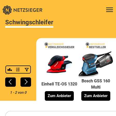
Schwingschleifer
VERGLEICHSSIEGER
BESTSELLER
Bosch GSS 160
Einhell TE-OS 1320
Multi
1
-
2
von
0
Zum Anbieter
Zum Anbieter