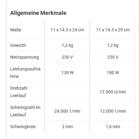
Allgemeine Merkmale
Maße
11 x 14.5 x 24 cm
11 x 14.3 x 29 cm
1
Gewicht
1,2 kg
1,2 kg
Netzspannung
230 V
230 V
Leistungsaufna
130 W
180 W
hme
Drehzahl
12.000 U/min
Leerlauf
Schwingzahl im
24.000 1/min
12.000 1/min
Leerlauf
Schwingkreis
2 mm
1,6 mm