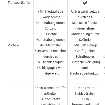
Transportkoffer
• Mit Klettauflage
• Universal einsetzbar
• Angenehme
durch das
Handhabung durch
Multischleifpapier
Softgrip
• Angenehme
• Leichte
Handhabung durch
Handhabung durch
Softgrip
Vorteile
den Microfilter
• Mit Klettauflage
• Universal einsetzbar
• Verfügt über
durch das
Schleifpapier
d
Multischleifpapier
• Einfache Reinigung
• Schleifpapier wird
dank
mitgeliefert
Staubsaugerfunktion
• Kein Transportkoffer
• Ohne Ersatz-
enthalten
Kohlebürsten
• Ohne Ersatz-
• Keine
Kohlebürsten
Vibrationsentkoppelu