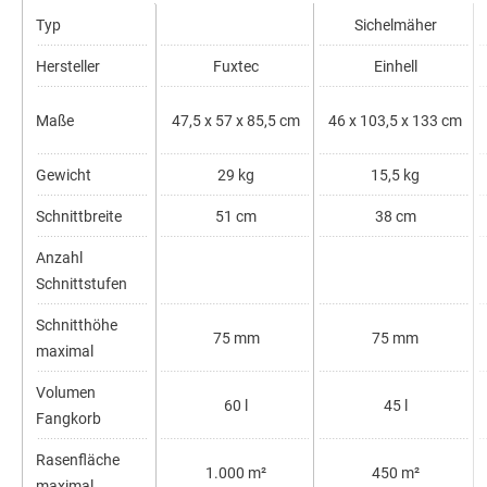
Typ
Sichelmäher
Hersteller
Fuxtec
Einhell
Maße
47,5 x 57 x 85,5 cm
46 x 103,5 x 133 cm
Gewicht
29 kg
15,5 kg
Schnittbreite
51 cm
38 cm
Anzahl
Schnittstufen
Schnitthöhe
75 mm
75 mm
maximal
Volumen
60 l
45 l
Fangkorb
Rasenfläche
1.000 m²
450 m²
maximal