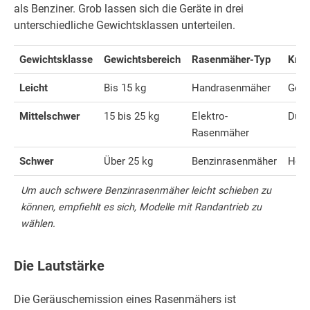
als Benziner. Grob lassen sich die Geräte in drei
unterschiedliche Gewichtsklassen unterteilen.
Gewichtsklasse
Gewichtsbereich
Rasenmäher-Typ
Kraf
Leicht
Bis 15 kg
Handrasenmäher
Geri
Mittelschwer
15 bis 25 kg
Elektro-
Durc
Rasenmäher
Schwer
Über 25 kg
Benzinrasenmäher
Hoc
Um auch schwere Benzinrasenmäher leicht schieben zu
können, empfiehlt es sich, Modelle mit Randantrieb zu
wählen.
Die Lautstärke
Die Geräuschemission eines Rasenmähers ist