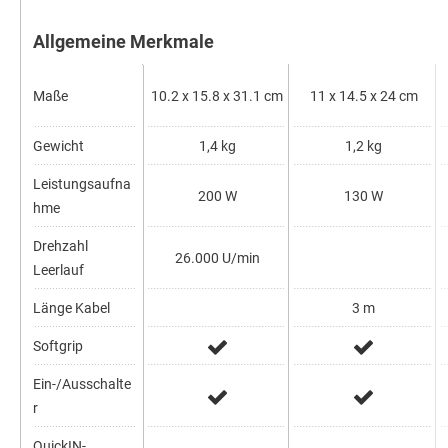
Allgemeine Merkmale
Maße
10.2 x 15.8 x 31.1 cm
11 x 14.5 x 24 cm
Gewicht
1,4 kg
1,2 kg
Leistungsaufna
200 W
130 W
hme
Drehzahl
26.000 U/min
Leerlauf
Länge Kabel
3 m
Softgrip
Ein-/Ausschalte
r
QuickIN-