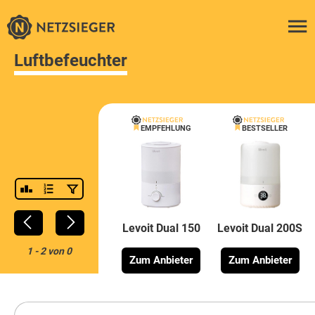
Luftbefeuchter
EMPFEHLUNG
BESTSELLER
Levoit Dual 150
Levoit Dual 200S
1
-
2
von
0
Zum Anbieter
Zum Anbieter