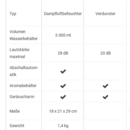
Typ
Dampfluftbefeuchter
Verdunster
Volumen
3.000 ml
Wasserbehälter
Lautstärke
28 dB
20 dB
maximal
Abschaltautom
atik
Aromabehälter
Geräuscharm
Maße
18 x 21 x 29 cm
1
Gewicht
1,4 kg