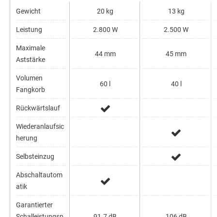
Gewicht
20 kg
13 kg
Leistung
2.800 W
2.500 W
Maximale
44 mm
45 mm
Aststärke
Volumen
60 l
40 l
Fangkorb
Rückwärtslauf
Wiederanlaufsic
herung
Selbsteinzug
Abschaltautom
atik
Garantierter
Schalleistungsp
91.7 dB
106 dB