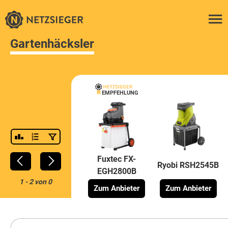
Gartenhäcksler
EMPFEHLUNG
Fuxtec FX-
Ryobi RSH2545B
EGH2800B
1
-
2
von
0
Zum Anbieter
Zum Anbieter