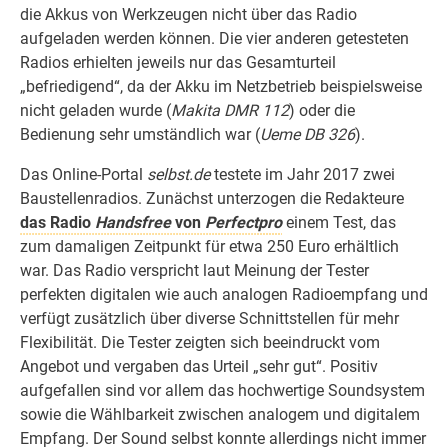
die Akkus von Werkzeugen nicht über das Radio
aufgeladen werden können. Die vier anderen getesteten
Radios erhielten jeweils nur das Gesamturteil
„befriedigend“, da der Akku im Netzbetrieb beispielsweise
nicht geladen wurde (
Makita DMR 112
) oder die
Bedienung sehr umständlich war (
Ueme DB 326
).
Das Online-Portal
selbst.de
testete im Jahr 2017 zwei
Baustellenradios. Zunächst unterzogen die Redakteure
das Radio
Handsfree
von
Perfectpro
einem Test, das
zum damaligen Zeitpunkt für etwa 250 Euro erhältlich
war. Das Radio verspricht laut Meinung der Tester
perfekten digitalen wie auch analogen Radioempfang und
verfügt zusätzlich über diverse Schnittstellen für mehr
Flexibilität. Die Tester zeigten sich beeindruckt vom
Angebot und vergaben das Urteil „sehr gut“. Positiv
aufgefallen sind vor allem das hochwertige Soundsystem
sowie die Wählbarkeit zwischen analogem und digitalem
Empfang. Der Sound selbst konnte allerdings nicht immer