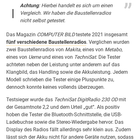
Achtung
: Hierbei handelt es sich um einen
Vergleich. Wir haben die Baustellenradios
nicht selbst getestet.
Das Magazin
COMPUTER BILD
testete 2021 insgesamt
fünf verschiedene Baustellenradios
. Verglichen wurden
zwei Baustellenradios von
Makita
, eines von
Metabo
,
eines von
Ueme
und eines von
TechniSat
. Die Tester
achteten neben der Leistung unter anderem auf das
Klangbild, das Handling sowie die Akkuleistung. Jedem
Modell schrieben die Tester einige Pluspunkte zu,
dennoch konnte keines vollends überzeugen.
Testsieger wurde das
TechniSat DigitRadio 230 OD
mit
der Gesamtnote 2,2 und dem Urteil „gut“. Als positiv
hoben die Tester die Bluetooth-Schnittstelle, die USB-
Ladebuchse sowie die Stereo-Wiedergabe hervor. Das
Display des Radios fällt allerdings sehr klein aus. Zudem
lässt sich der Akku nicht für andere Geräte nutzen, sodass