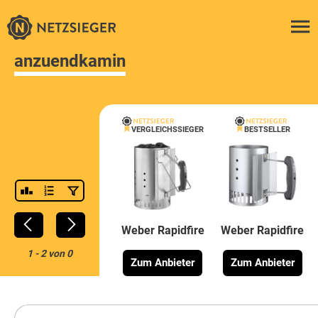
anzuendkamin
VERGLEICHSSIEGER
BESTSELLER
Weber Rapidfire
Weber Rapidfire
1
-
2
von
0
Zum Anbieter
Zum Anbieter