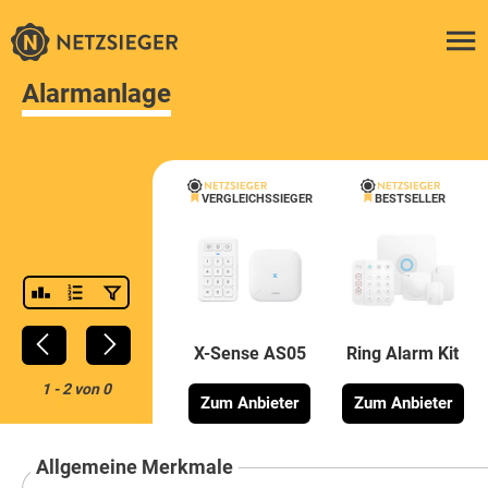
Alarmanlage
VERGLEICHSSIEGER
BESTSELLER
X-Sense AS05
Ring Alarm Kit
1
-
2
von
0
Zum Anbieter
Zum Anbieter
Allgemeine Merkmale