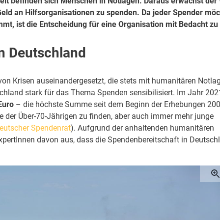
 Welt befinden sich Menschen in Notlagen. Daraus erwächst de
 Geld an Hilfsorganisationen zu spenden. Da jeder Spender möc
t, ist die Entscheidung für eine Organisation mit Bedacht zu 
n Deutschland
 von Krisen auseinandergesetzt, die stets mit humanitären Notla
chland stark für das Thema Spenden sensibilisiert. Im Jahr 202
Euro
– die höchste Summe seit dem Beginn der Erhebungen 200
e der Über-70-Jährigen zu finden, aber auch immer mehr junge
eutscher Spendenrat
). Aufgrund der anhaltenden humanitären
xpertInnen davon aus, dass die Spendenbereitschaft in Deutsch