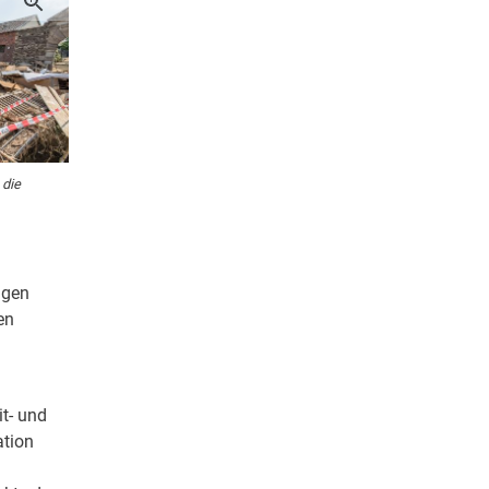
 die
agen
en
it- und
ation