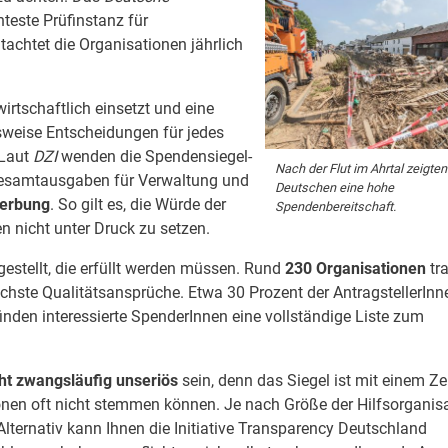
nteste Prüfinstanz für
achtet die Organisationen jährlich
irtschaftlich einsetzt und eine
sweise Entscheidungen für jedes
 Laut
DZI
wenden die Spendensiegel-
Nach der Flut im Ahrtal zeigten
 Gesamtausgaben für Verwaltung und
Deutschen eine hohe
Werbung
. So gilt es, die Würde der
Spendenbereitschaft.
n nicht unter Druck zu setzen.
estellt, die erfüllt werden müssen. Rund
230 Organisationen
tr
chste Qualitätsansprüche. Etwa 30 Prozent der AntragstellerInn
inden interessierte SpenderInnen eine vollständige Liste zum
ht zwangsläufig unseriös
sein, denn das Siegel ist mit einem Ze
nen oft nicht stemmen können. Je nach Größe der Hilfsorganis
lternativ kann Ihnen die Initiative Transparency Deutschland