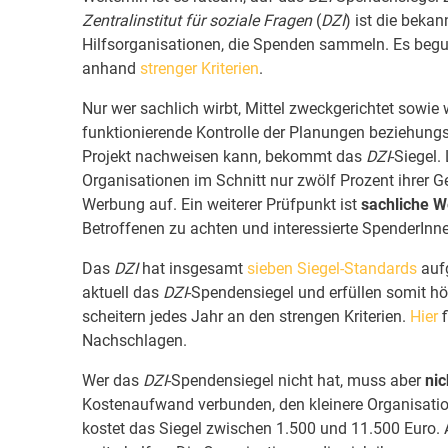
Zentralinstitut für soziale Fragen
(
DZI
) ist die bekan
Hilfsorganisationen, die Spenden sammeln. Es begut
anhand
strenger Kriterien
.
Nur wer sachlich wirbt, Mittel zweckgerichtet sowie w
funktionierende Kontrolle der Planungen beziehung
Projekt nachweisen kann, bekommt das
DZI
-Siegel.
Organisationen im Schnitt nur zwölf Prozent ihrer
Werbung auf. Ein weiterer Prüfpunkt ist
sachliche 
Betroffenen zu achten und interessierte SpenderInne
Das
DZI
hat insgesamt
sieben Siegel-Standards
aufg
aktuell das
DZI
-Spendensiegel und erfüllen somit hö
scheitern jedes Jahr an den strengen Kriterien.
Hier
f
Nachschlagen.
Wer das
DZI
-Spendensiegel nicht hat, muss aber
nic
Kostenaufwand verbunden, den kleinere Organisatio
kostet das Siegel zwischen 1.500 und 11.500 Euro. A