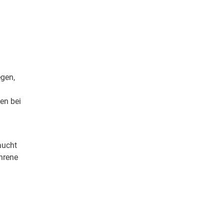
egen,
en bei
aucht
hrene