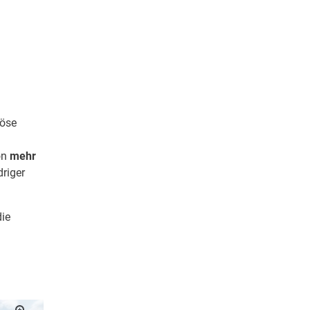
iöse
on
mehr
driger
die