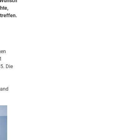
r Wunsch
hte,
treffen.
gen
1
5. Die
land